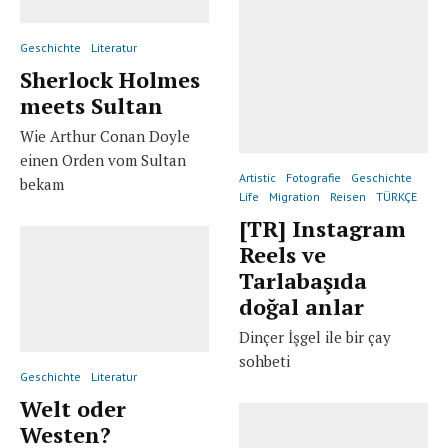
Geschichte
Literatur
Sherlock Holmes
meets Sultan
Wie Arthur Conan Doyle
einen Orden vom Sultan
Artistic
Fotografie
Geschichte
bekam
Life
Migration
Reisen
TÜRKÇE
[TR] Instagram
Reels ve
Tarlabaşıda
doğal anlar
Dinçer İşgel ile bir çay
sohbeti
Geschichte
Literatur
Welt oder
Westen?