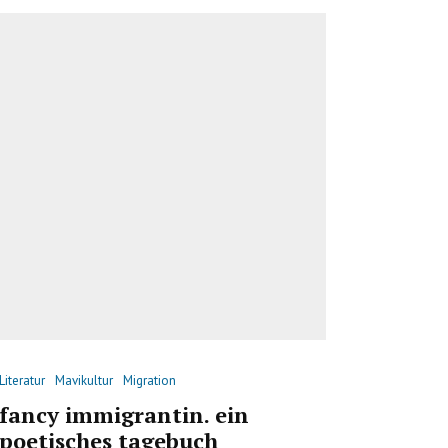
Literatur
Mavikultur
Migration
fancy immigrantin. ein
poetisches tagebuch