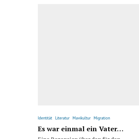
Identität
Literatur
Mavikultur
Migration
Es war einmal ein Vater…
Eine Rezension über den für den