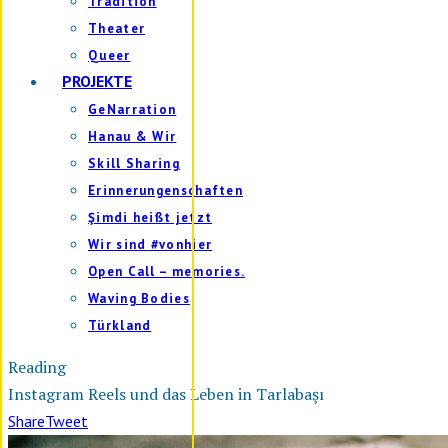
Tradition
Theater
Queer
PROJEKTE
GeNarration
Hanau & Wir
Skill Sharing
Erinnerungenschaften
Şimdi heißt jetzt
Wir sind #vonhier
Open Call – memories.
Waving Bodies
Türkland
Reading
Instagram Reels und das Leben in Tarlabaşı
Share
Tweet