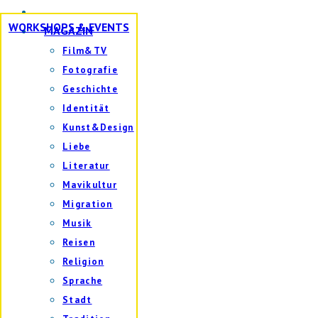
WORKSHOPS & EVENTS
MAGAZIN
Film&TV
Fotografie
Geschichte
Identität
Kunst&Design
Liebe
Literatur
Mavikultur
Migration
Musik
Reisen
Religion
Sprache
Stadt