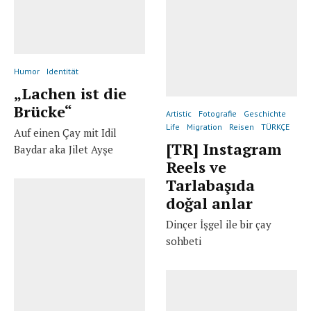
Humor
Identität
„Lachen ist die
Brücke“
Artistic
Fotografie
Geschichte
Life
Migration
Reisen
TÜRKÇE
Auf einen Çay mit Idil
[TR] Instagram
Baydar aka Jilet Ayşe
Reels ve
Tarlabaşıda
doğal anlar
Dinçer İşgel ile bir çay
sohbeti