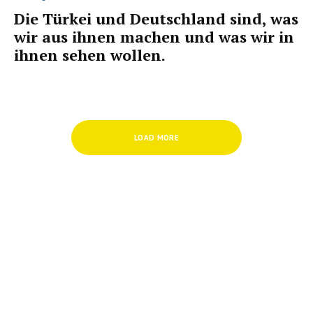
Die Türkei und Deutschland sind, was
wir aus ihnen machen und was wir in
ihnen sehen wollen.
LOAD MORE