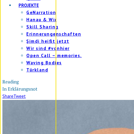
PROJEKTE
GeNarration
Hanau & Wir
Skill Sharing
Erinnerungenschaften
Şimdi heißt jetzt
Wir sind #vonhier
Open Call – memories.
Waving Bodies
Türkland
Reading
In Erklärungsnot
Share
Tweet