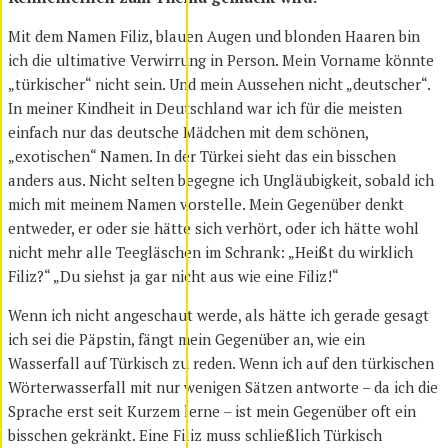
Mit dem Namen Filiz, blauen Augen und blonden Haaren bin
ich die ultimative Verwirrung in Person. Mein Vorname könnte
„türkischer“ nicht sein. Und mein Aussehen nicht „deutscher“.
In meiner Kindheit in Deutschland war ich für die meisten
einfach nur das deutsche Mädchen mit dem schönen,
„exotischen“ Namen. In der Türkei sieht das ein bisschen
anders aus. Nicht selten begegne ich Ungläubigkeit, sobald ich
mich mit meinem Namen vorstelle. Mein Gegenüber denkt
entweder, er oder sie hätte sich verhört, oder ich hätte wohl
nicht mehr alle Teegläschen im Schrank: „Heißt du wirklich
Filiz?“ „Du siehst ja gar nicht aus wie eine Filiz!“
Wenn ich nicht angeschaut werde, als hätte ich gerade gesagt
ich sei die Päpstin, fängt mein Gegenüber an, wie ein
Wasserfall auf Türkisch zu reden. Wenn ich auf den türkischen
Wörterwasserfall mit nur wenigen Sätzen antworte – da ich die
Sprache erst seit Kurzem lerne – ist mein Gegenüber oft ein
bisschen gekränkt. Eine Filiz muss schließlich Türkisch