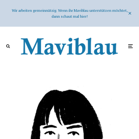
Wir arbeiten gemeinnützig. Wenn ihr Maviblau unterstützen möchtet,
dann schaut mal hier!