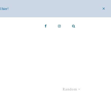
 hier!
Random