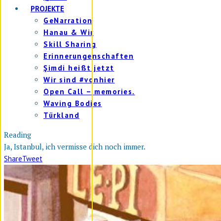
PROJEKTE
GeNarration
Hanau & Wir
Skill Sharing
Erinnerungenschaften
Şimdi heißt jetzt
Wir sind #vonhier
Open Call – memories.
Waving Bodies
Türkland
Reading
Ja, Istanbul, ich vermisse dich noch immer.
Share
Tweet