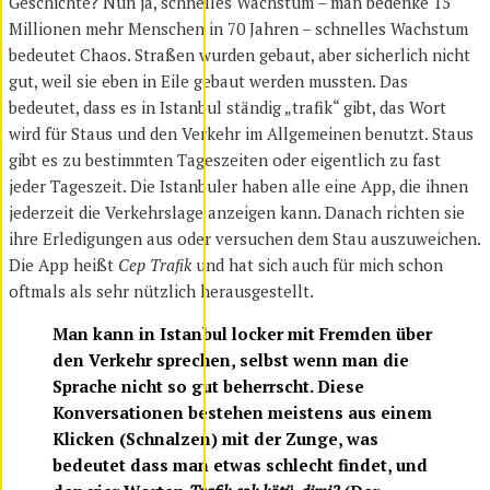
Geschichte? Nun ja, schnelles Wachstum – man bedenke 15
Millionen mehr Menschen in 70 Jahren – schnelles Wachstum
bedeutet Chaos. Straßen wurden gebaut, aber sicherlich nicht
gut, weil sie eben in Eile gebaut werden mussten. Das
bedeutet, dass es in Istanbul ständig „trafik“ gibt, das Wort
wird für Staus und den Verkehr im Allgemeinen benutzt. Staus
gibt es zu bestimmten Tageszeiten oder eigentlich zu fast
jeder Tageszeit. Die Istanbuler haben alle eine App, die ihnen
jederzeit die Verkehrslage anzeigen kann. Danach richten sie
ihre Erledigungen aus oder versuchen dem Stau auszuweichen.
Die App heißt
Cep Trafik
und hat sich auch für mich schon
oftmals als sehr nützlich herausgestellt.
Man kann in Istanbul locker mit Fremden über
den Verkehr sprechen, selbst wenn man die
Sprache nicht so gut beherrscht. Diese
Konversationen bestehen meistens aus einem
Klicken (Schnalzen) mit der Zunge, was
bedeutet dass man etwas schlecht findet, und