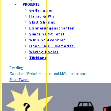
PROJEKTE
GeNarration
Hanau & Wir
Skill Sharing
Erinnerungenschaften
Şimdi heißt jetzt
Wir sind #vonhier
Open Call – memories.
Waving Bodies
Türkland
Reading
Zwischen Verkehrschaos und Möbeltransport
Share
Tweet