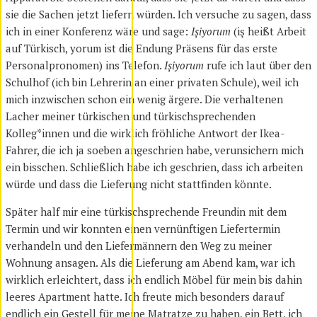
sie die Sachen jetzt liefern würden. Ich versuche zu sagen, dass
ich in einer Konferenz wäre und sage:
Işiyorum
(iş heißt Arbeit
auf Türkisch, yorum ist die Endung Präsens für das erste
Personalpronomen) ins Telefon.
Işiyorum
rufe ich laut über den
Schulhof (ich bin Lehrerin an einer privaten Schule), weil ich
mich inzwischen schon ein wenig ärgere. Die verhaltenen
Lacher meiner türkischen und türkischsprechenden
Kolleg*innen und die wirklich fröhliche Antwort der Ikea-
Fahrer, die ich ja soeben angeschrien habe, verunsichern mich
ein bisschen. Schließlich habe ich geschrien, dass ich arbeiten
würde und dass die Lieferung nicht stattfinden könnte.
Später half mir eine türkischsprechende Freundin mit dem
Termin und wir konnten einen vernünftigen Liefertermin
verhandeln und den Liefermännern den Weg zu meiner
Wohnung ansagen. Als die Lieferung am Abend kam, war ich
wirklich erleichtert, dass ich endlich Möbel für mein bis dahin
leeres Apartment hatte. Ich freute mich besonders darauf
endlich ein Gestell für meine Matratze zu haben, ein Bett, ich