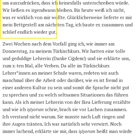
um auszudrücken, dass ich keinesfalls unterschreiben würde.
Wir ließen es irgendwann bleiben. Bis heute weiß ich nicht,
was er wirklich von mir wollte. Glücklicherweise lieferte er mir
mein Bettgestell am nächsten Tag, ich baute es zusammen und
schlief endlich wieder gut.
Zwei Wochen nach dem Vorfall ging ich, wie immer am
Donnerstag, zu meinem Türkischkurs. Wir hatten eine tolle
und geduldige Lehrerin (Danke Ciğdem!) und sie erklärte uns,
zum x-ten Mal, alle Verben. Da alle im Türkischkurs
Lehrer*innen an meiner Schule waren, redeten wir auch
manchmal über die Arbeit oder darüber, wie es ist fremd in
einer anderen Kultur zu sein und somit die Sprache nicht gut
zu sprechen und zu welch seltsamen Situationen das führen
kann. Als ich meiner Lehrerin von der Ikea Lieferung erzählte
und wie ich
işiyorum
schrie, brach sie vor Lachen zusammen.
Ich verstand nicht warum. Sie musste nach Luft ringen und
ihre Augen tränten. Ich war natürlich sehr verwirrt. Noch
immer lachend, erklärte sie mir, dass
işiyorum
heißt man würde