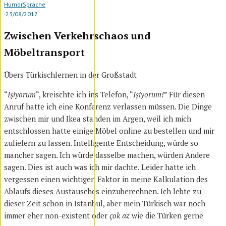
Humor
Sprache
·
23/08/2017
Zwischen Verkehrschaos und
Möbeltransport
Übers Türkischlernen in der Großstadt
“
Işiyorum
“, kreischte ich ins Telefon, “
Işiyorum!
” Für diesen
Anruf hatte ich eine Konferenz verlassen müssen. Die Dinge
zwischen mir und Ikea standen im Argen, weil ich mich
entschlossen hatte einige Möbel online zu bestellen und mir
zuliefern zu lassen. Intelligente Entscheidung, würde so
mancher sagen. Ich würde dasselbe machen, würden Andere
sagen. Dies ist auch was ich mir dachte. Leider hatte ich
vergessen einen wichtigen Faktor in meine Kalkulation des
Ablaufs dieses Austausches einzuberechnen. Ich lebte zu
dieser Zeit schon in Istanbul, aber mein Türkisch war noch
immer eher non-existent oder
çok az
wie die Türken gerne