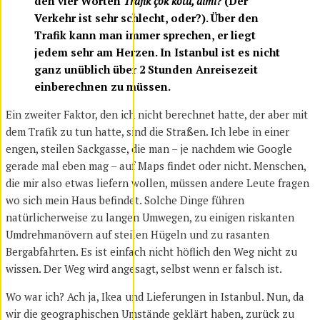
den vier Worten
Trafik çok kötü, dimi?
(Der
Verkehr ist sehr schlecht, oder?). Über den
Trafik kann man immer sprechen, er liegt
jedem sehr am Herzen. In Istanbul ist es nicht
ganz unüblich über 2 Stunden Anreisezeit
einberechnen zu müssen.
Ein zweiter Faktor, den ich nicht berechnet hatte, der aber mit
dem Trafik zu tun hatte, sind die Straßen. Ich lebe in einer
engen, steilen Sackgasse, die man – je nachdem wie Google
gerade mal eben mag – auf Maps findet oder nicht. Menschen,
die mir also etwas liefern wollen, müssen andere Leute fragen
wo sich mein Haus befindet. Solche Dinge führen
natürlicherweise zu langen Umwegen, zu einigen riskanten
Umdrehmanövern auf steilen Hügeln und zu rasanten
Bergabfahrten. Es ist einfach nicht höflich den Weg nicht zu
wissen. Der Weg wird angesagt, selbst wenn er falsch ist.
Wo war ich? Ach ja, Ikea und Lieferungen in Istanbul. Nun, da
wir die geographischen Umstände geklärt haben, zurück zu