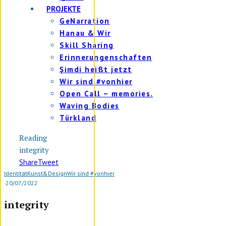
PROJEKTE
GeNarration
Hanau & Wir
Skill Sharing
Erinnerungenschaften
Şimdi heißt jetzt
Wir sind #vonhier
Open Call – memories.
Waving Bodies
Türkland
Reading
integrity
Share
Tweet
Identität
Kunst&Design
Wir sind #vonhier
·
20/07/2022
integrity