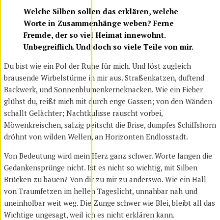
Welche Silben sollen das erklären, welche
Worte in Zusammenhänge weben? Ferne
Fremde, der so viel Heimat innewohnt.
Unbegreiflich. Und doch so viele Teile von mir.
Du bist wie ein Pol der Ruhe für mich. Und löst zugleich
brausende Wirbelstürme in mir aus. Straßenkatzen, duftend
Backwerk, und Sonnenblumenkerneknacken. Wie ein Fieber
glühst du, reißt mich mit durch enge Gassen; von den Wänden
schallt Gelächter; Nachtkulisse rauscht vorbei,
Möwenkreischen, salzig peitscht die Brise, dumpfes Schiffshorn
dröhnt von wilden Wellen, an Horizonten Endlosstadt.
Von Bedeutung wird mein Herz ganz schwer. Worte fangen die
Gedankensprünge nicht. Ist es nicht so wichtig, mit Silben
Brücken zu bauen? Von dir zu mir zu anderswo. Wie ein Hall
von Traumfetzen im hellen Tageslicht, unnahbar nah und
uneinholbar weit weg. Die Zunge schwer wie Blei, bleibt all das
Wichtige ungesagt, weil ich es nicht erklären kann.