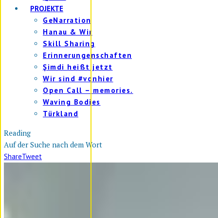
PROJEKTE
GeNarration
Hanau & Wir
Skill Sharing
Erinnerungenschaften
Şimdi heißt jetzt
Wir sind #vonhier
Open Call – memories.
Waving Bodies
Türkland
Reading
Auf der Suche nach dem Wort
Share
Tweet