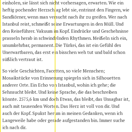
einholen, sie lässt sich nicht vorhersagen, erwarten. Wie ein
heftig pochender Herzschlag lebt sie, entrinnt den Fingern, wie
Sandkörner, wenn man versucht nach ihr zu greifen. Wer nach
Istanbul reist, schmeißt seine Erwartungen in den Müll. Und
den Reiseführer. Vakuum im Kopf. Eindrücke und Geschehnisse
prasseln herab in schwindelnden Rhythmen. Meißeln sich ein,
unumkehrbar, permanent. Die Türkei, das ist ein Gefühl des
Unerwartbaren, das erst ein bisschen weh tut und bald schon
süßlich vertraut ist.
So viele Geschichten, Facetten, so viele Menschen;
Mosaikstücke von Erinnerung spiegeln sich in Silhouetten
anderer Orte. Ein Echo von Istanbul, wohin ich gehe; die
Sehnsucht bleibt. Und keine Sprache, die das beschreiben
könnte. 2575,6 km und doch Etwas, das bleibt, das Unsagbar ist,
auch mit tausenden Worten. Das Herz ist voll von dir. Und
auch der Kopf. Spukst herum in meinen Gedanken, wenn ich
Langeweile habe oder gerade aufgestanden bin. Immer suche
ich nach dir.