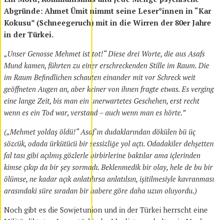
Abgründe: Ahmet Ümit nimmt seine Leser*innen in “Kar
Kokusu” (Schneegeruch) mit in die Wirren der 80er Jahre
in der Türkei.
„Unser Genosse Mehmet ist tot!“ Diese drei Worte, die aus Asafs
Mund kamen, führten zu einer erschreckenden Stille im Raum. Die
im Raum Befindlichen schauten einander mit vor Schreck weit
geöffneten Augen an, aber keiner von ihnen fragte etwas. Es verging
eine lange Zeit, bis man ein unerwartetes Geschehen, erst recht
wenn es ein Tod war, verstand – auch wenn man es hörte.”
(„Mehmet yoldaș öldü!“ Asaf`ın dudaklarından dökülen bü üç
sözcük, odada ürkütücü bir sessizliǧe yol açtı. Odadakiler dehșetten
fal tası gibi açılmıș gözlerle birbirlerine baktılar ama içlerinden
kimse çıkıp da bir șey sormadı. Beklenmedik bir olay, hele de bu bir
ölümse, ne kadar açık anlatılırsa anlatılsın, işitilmesiyle kavranması
arasındaki süre sıradan bir habere göre daha uzun oluyordu.)
Noch gibt es die Sowjetunion und in der Türkei herrscht eine