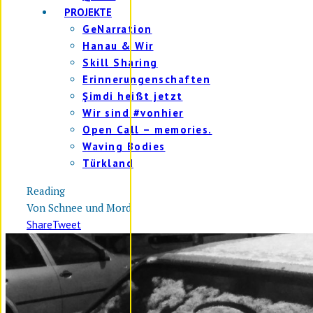
PROJEKTE
GeNarration
Hanau & Wir
Skill Sharing
Erinnerungenschaften
Şimdi heißt jetzt
Wir sind #vonhier
Open Call – memories.
Waving Bodies
Türkland
Reading
Von Schnee und Mord
Share
Tweet