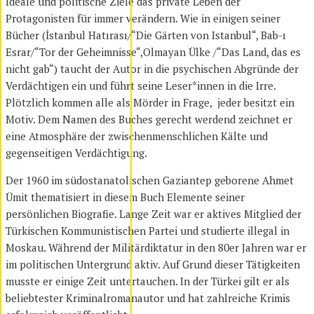
Ideale und politische Ziele das private Leben der
Protagonisten für immer verändern. Wie in einigen seiner
Bücher (İstanbul Hatırası/“Die Gärten von Istanbul“, Bab-ı
Esrar/“Tor der Geheimnisse“,Olmayan Ülke /“Das Land, das es
nicht gab“) taucht der Autor in die psychischen Abgründe der
Verdächtigen ein und führt seine Leser*innen in die Irre.
Plötzlich kommen alle als Mörder in Frage, jeder besitzt ein
Motiv. Dem Namen des Buches gerecht werdend zeichnet er
eine Atmosphäre der zwischenmenschlichen Kälte und
gegenseitigen Verdächtigung.
Der 1960 im südostanatolischen Gaziantep geborene Ahmet
Ümit thematisiert in diesem Buch Elemente seiner
persönlichen Biografie. Lange Zeit war er aktives Mitglied der
Türkischen Kommunistischen Partei und studierte illegal in
Moskau. Während der Militärdiktatur in den 80er Jahren war er
im politischen Untergrund aktiv. Auf Grund dieser Tätigkeiten
musste er einige Zeit untertauchen. In der Türkei gilt er als
beliebtester Kriminalromanautor und hat zahlreiche Krimis