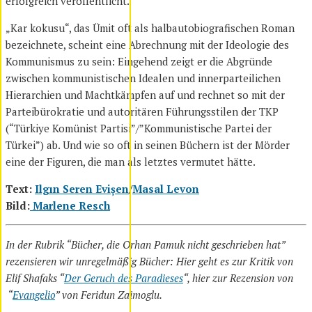
erfolgreich veröffentlicht.
„Kar kokusu“, das Ümit oft als halbautobiografischen Roman
bezeichnete, scheint eine Abrechnung mit der Ideologie des
Kommunismus zu sein: Eingehend zeigt er die Abgründe
zwischen kommunistischen Idealen und innerparteilichen
Hierarchien und Machtkämpfen auf und rechnet so mit der
Parteibürokratie und autoritären Führungsstilen der TKP
(“Türkiye Komünist Partisi”/”Kommunistische Partei der
Türkei”) ab. Und wie so oft in seinen Büchern ist der Mörder
eine der Figuren, die man als letztes vermutet hätte.
Text:
Ilgın Seren Evișen
/
Masal Levon
Bild:
Marlene
Resch
In der Rubrik “Bücher, die Orhan Pamuk nicht geschrieben hat”
rezensieren wir unregelmäßig Bücher: Hier geht es zur Kritik von
Elif Shafaks “
Der Geruch des Paradieses
“, hier zur Rezension von
“
Evangelio
” von Feridun Zaimoglu.