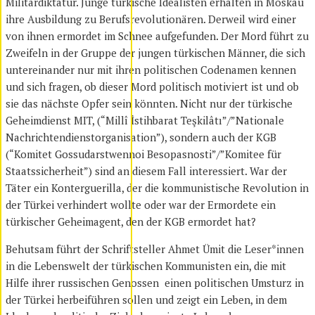
Militärdiktatur. Junge türkische Idealisten erhalten in Moskau
ihre Ausbildung zu Berufsrevolutionären. Derweil wird einer
von ihnen ermordet im Schnee aufgefunden. Der Mord führt zu
Zweifeln in der Gruppe der jungen türkischen Männer, die sich
untereinander nur mit ihren politischen Codenamen kennen
und sich fragen, ob dieser Mord politisch motiviert ist und ob
sie das nächste Opfer sein könnten. Nicht nur der türkische
Geheimdienst MIT, (“Millî İstihbarat Teşkilâtı”/”Nationale
Nachrichtendienstorganisation”), sondern auch der KGB
(“Komitet Gossudarstwennoi Besopasnosti”/”Komitee für
Staatssicherheit”) sind an diesem Fall interessiert. War der
Täter ein Konterguerilla, der die kommunistische Revolution in
der Türkei verhindert wollte oder war der Ermordete ein
türkischer Geheimagent, den der KGB ermordet hat?
Behutsam führt der Schriftsteller Ahmet Ümit die Leser*innen
in die Lebenswelt der türkischen Kommunisten ein, die mit
Hilfe ihrer russischen Genossen einen politischen Umsturz in
der Türkei herbeiführen sollen und zeigt ein Leben, in dem