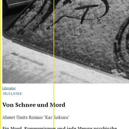
Literatur
·
05/11/2018
Von Schnee und Mord
Ahmet Ümits Roman "Kar Kokusu"
Ein Mord, Kommunismus und jede Menge psychische