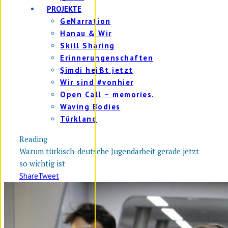
PROJEKTE
GeNarration
Hanau & Wir
Skill Sharing
Erinnerungenschaften
Şimdi heißt jetzt
Wir sind #vonhier
Open Call – memories.
Waving Bodies
Türkland
Reading
Warum türkisch-deutsche Jugendarbeit gerade jetzt
so wichtig ist
Share
Tweet