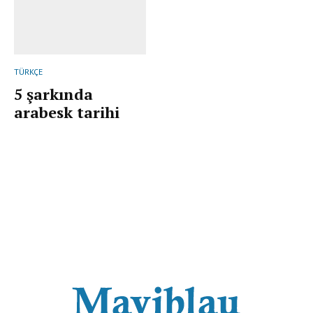
TÜRKÇE
5 şarkında
arabesk tarihi