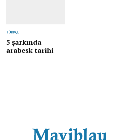
TÜRKÇE
5 şarkında
arabesk tarihi