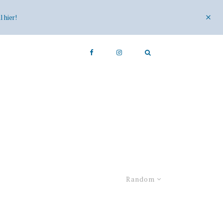
 hier!
Random