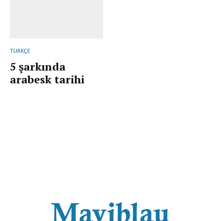
TÜRKÇE
5 şarkında
arabesk tarihi