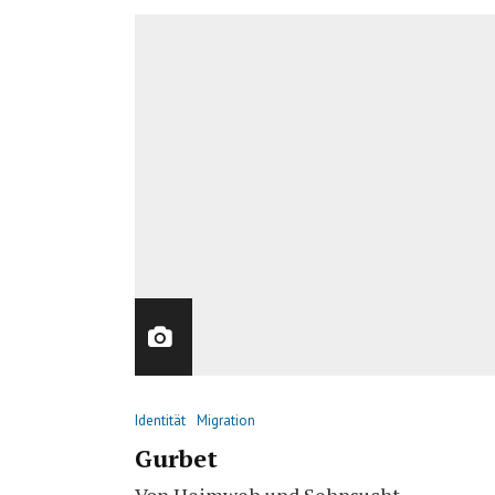
Identität
Migration
Gurbet
Von Heimweh und Sehnsucht