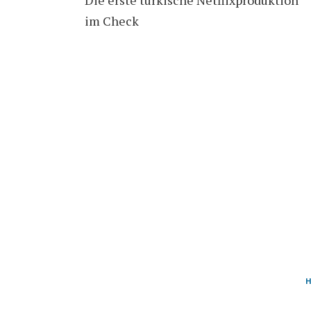
im Check
H