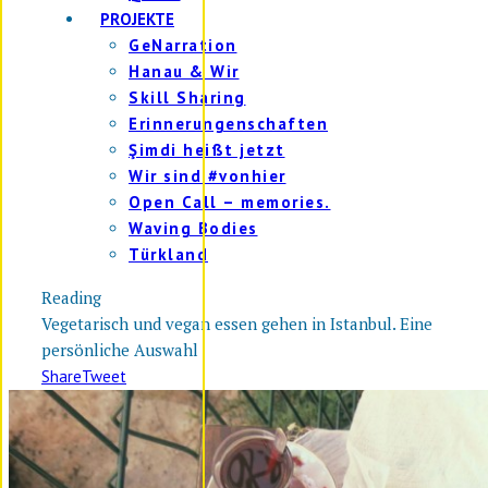
PROJEKTE
GeNarration
Hanau & Wir
Skill Sharing
Erinnerungenschaften
Şimdi heißt jetzt
Wir sind #vonhier
Open Call – memories.
Waving Bodies
Türkland
Reading
Vegetarisch und vegan essen gehen in Istanbul. Eine
persönliche Auswahl
Share
Tweet