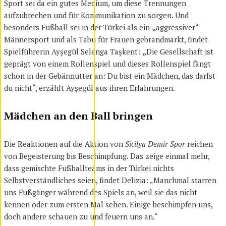
Sport sei da ein gutes Medium, um diese Trennungen
aufzubrechen und für Kommunikation zu sorgen. Und
besonders Fußball sei in der Türkei als ein
„
aggressiver“
Männersport und als Tabu für Frauen gebrandmarkt, findet
Spielführerin Ayşegül Selenga Taşkent:
„
Die Gesellschaft ist
geprägt von einem Rollenspiel und dieses Rollenspiel fängt
schon in der Gebärmutter an: Du bist ein Mädchen, das darfst
du nicht“, erzählt Ayşegül aus ihren Erfahrungen.
Mädchen an den Ball bringen
Die Reaktionen auf die Aktion von
Sicilya Demir Spor
reichen
von Begeisterung bis Beschimpfung. Das zeige einmal mehr,
dass gemischte Fußballteams in der Türkei nichts
Selbstverständliches seien, findet Delizia: „Manchmal starren
uns Fußgänger während des Spiels an, weil sie das nicht
kennen oder zum ersten Mal sehen. Einige beschimpfen uns,
doch andere schauen zu und feuern uns an.“