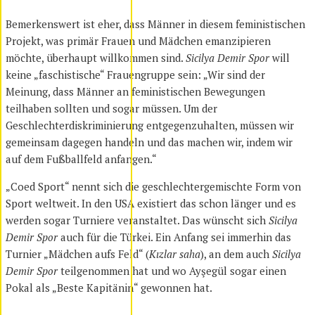
Bemerkenswert ist eher, dass Männer in diesem feministischen
Projekt, was primär Frauen und Mädchen emanzipieren
möchte, überhaupt willkommen sind.
Sicilya Demir Spor
will
keine „faschistische“ Frauengruppe sein: „Wir sind der
Meinung, dass Männer an feministischen Bewegungen
teilhaben sollten und sogar müssen. Um der
Geschlechterdiskriminierung entgegenzuhalten, müssen wir
gemeinsam dagegen handeln und das machen wir, indem wir
auf dem Fußballfeld anfangen.“
„Coed Sport“ nennt sich die geschlechtergemischte Form von
Sport weltweit. In den USA existiert das schon länger und es
werden sogar Turniere veranstaltet. Das wünscht sich
Sicilya
Demir Spor
auch für die Türkei. Ein Anfang sei immerhin das
Turnier „Mädchen aufs Feld“ (
Kızlar saha
), an dem auch
Sicilya
Demir Spor
teilgenommen hat und wo Ayşegül sogar einen
Pokal als „Beste Kapitänin“ gewonnen hat.