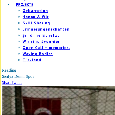
PROJEKTE
GeNarration
Hanau & Wir
Skill Sharing
Erinnerungenschaften
Şimdi heißt jetzt
Wir sind #vonhier
Open Call – memories.
Waving Bodies
Türkland
Reading
Sicilya Demir Spor
Share
Tweet