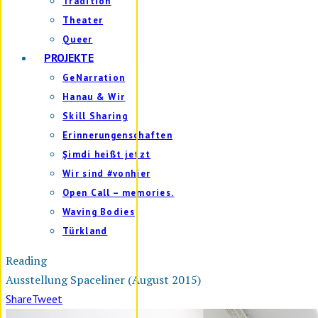
Tradition
Theater
Queer
PROJEKTE
GeNarration
Hanau & Wir
Skill Sharing
Erinnerungenschaften
Şimdi heißt jetzt
Wir sind #vonhier
Open Call – memories.
Waving Bodies
Türkland
Reading
Ausstellung Spaceliner (August 2015)
Share
Tweet