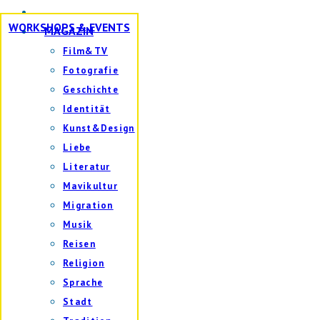
WORKSHOPS & EVENTS
MAGAZIN
Film&TV
Fotografie
Geschichte
Identität
Kunst&Design
Liebe
Literatur
Mavikultur
Migration
Musik
Reisen
Religion
Sprache
Stadt