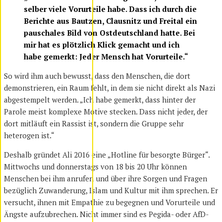
selber viele Vorurteile habe. Dass ich durch die
Berichte aus Bautzen, Clausnitz und Freital ein
pauschales Bild von Ostdeutschland hatte. Bei
mir hat es plötzlich Klick gemacht und ich
habe gemerkt: Jeder Mensch hat Vorurteile.“
So wird ihm auch bewusst, dass den Menschen, die dort
demonstrieren, ein Raum fehlt, in dem sie nicht direkt als Nazi
abgestempelt werden. „Ich habe gemerkt, dass hinter der
Parole meist komplexe Motive stecken. Dass nicht jeder, der
dort mitläuft ein Rassist ist, sondern die Gruppe sehr
heterogen ist.“
Deshalb gründet Ali 2016 eine „Hotline für besorgte Bürger“.
Mittwochs und donnerstags von 18 bis 20 Uhr können
Menschen bei ihm anrufen und über ihre Sorgen und Fragen
bezüglich Zuwanderung, Islam und Kultur mit ihm sprechen. Er
versucht, ihnen mit Empathie zu begegnen und Vorurteile und
Ängste aufzubrechen. Nicht immer sind es Pegida- oder AfD-