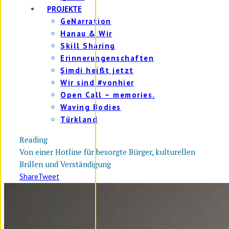
PROJEKTE
GeNarration
Hanau & Wir
Skill Sharing
Erinnerungenschaften
Şimdi heißt jetzt
Wir sind #vonhier
Open Call – memories.
Waving Bodies
Türkland
Reading
Von einer Hotline für besorgte Bürger, kulturellen
Brillen und Verständigung
Share
Tweet