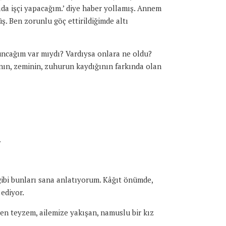
da işçi yapacağım.’ diye haber yollamış. Annem
ş. Ben zorunlu göç ettirildiğimde altı
uncağım var mıydı? Vardıysa onlara ne oldu?
ın, zeminin, zuhurun kaydığının farkında olan
.
ibi bunları sana anlatıyorum. Kâğıt önümde,
ediyor.
den teyzem, ailemize yakışan, namuslu bir kız