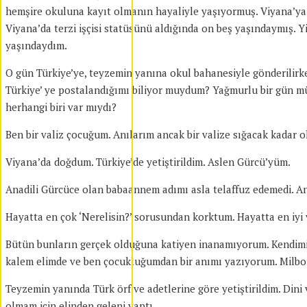
hemşire okuluna kayıt olmanın hayaliyle yaşıyormuş. Viyana’ya i
Viyana’da terzi işçisi statüsünü aldığında on beş yaşındaymış. Y
yaşındaydım.
O gün Türkiye’ye, teyzemin yanına okul bahanesiyle gönderilir
Türkiye’ ye postalandığımı biliyor muydum? Yağmurlu bir gün m
herhangi biri var mıydı?
Ben bir valiz çocuğum. Anılarım ancak bir valize sığacak kadar ol
Viyana’da doğdum. Türkiye’de yetiştirildim. Aslen Gürcü’yüm.
Anadili Gürcüce olan babaannem adımı asla telaffuz edemedi. 
Hayatta en çok ‘Nerelisin?’ sorusundan korktum. Hayatta en iyi 
Bütün bunların gerçek olduğuna katiyen inanamıyorum. Kendimin
kalem elimde ve ben çocukluğumdan bir anımı yazıyorum. Milbon
Teyzemin yanında Türk örf ve adetlerine göre yetiştirildim. Dini
olmam için elinden geleni yaptı.