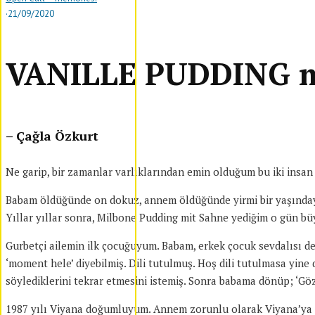
·
21/09/2020
VANILLE PUDDING 
– Çağla Özkurt
Ne garip, bir zamanlar varlıklarından emin olduğum bu iki insan a
Babam öldüğünde on dokuz, annem öldüğünde yirmi bir yaşındaydı
Yıllar yıllar sonra, Milbone Pudding mit Sahne yediğim o gün bü
Gurbetçi ailemin ilk çocuğuyum. Babam, erkek çocuk sevdalısı de
‘moment hele’ diyebilmiş. Dili tutulmuş. Hoş dili tutulmasa yi
söylediklerini tekrar etmesini istemiş. Sonra babama dönüp; ‘Göz
1987 yılı Viyana doğumluyum. Annem zorunlu olarak Viyana’ya göç