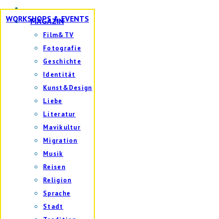
WORKSHOPS & EVENTS
MAGAZIN
Film&TV
Fotografie
Geschichte
Identität
Kunst&Design
Liebe
Literatur
Mavikultur
Migration
Musik
Reisen
Religion
Sprache
Stadt