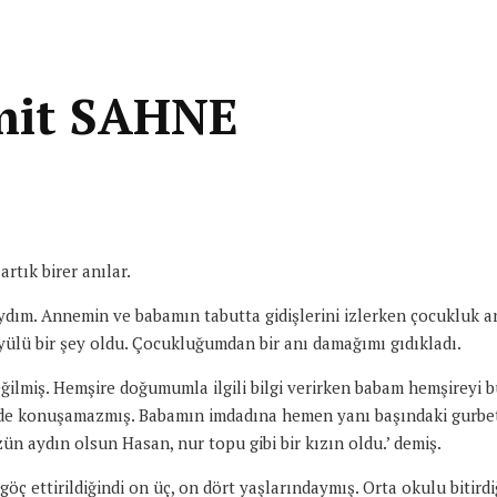
mit SAHNE
rtık birer anılar.
m. Annemin ve babamın tabutta gidişlerini izlerken çocukluk anıl
yülü bir şey oldu. Çocukluğumdan bir anı damağımı gıdıkladı.
ğilmiş. Hemşire doğumumla ilgili bilgi verirken babam hemşireyi 
ne de konuşamazmış. Babamın imdadına hemen yanı başındaki gurbet
ün aydın olsun Hasan, nur topu gibi bir kızın oldu.’ demiş.
 ettirildiğindi on üç, on dört yaşlarındaymış. Orta okulu bitird