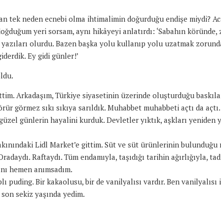
an tek neden ecnebi olma ihtimalimin doğurduğu endişe miydi? Ac
duğum yeri sorsam, aynı hikâyeyi anlatırdı: ‘Sabahın köründe, zif
n’ yazıları olurdu. Bazen başka yolu kullanıp yolu uzatmak zorund
derdik. Ey gidi günler!’
ldu.
gittim. Arkadaşım, Türkiye siyasetinin üzerinde oluşturduğu baskıl
rür görmez sıkı sıkıya sarıldık. Muhabbet muhabbeti açtı da açtı. 
güzel günlerin hayalini kurduk. Devletler yıktık, aşkları yeniden 
akınındaki Lidl Market’e gittim. Süt ve süt ürünlerinin bulunduğu
daydı. Raftaydı. Tüm endamıyla, taşıdığı tarihin ağırlığıyla, tadı
dını hemen anımsadım.
lı puding. Bir kakaolusu, bir de vanilyalısı vardır. Ben vanilyalıs
n son sekiz yaşında yedim.