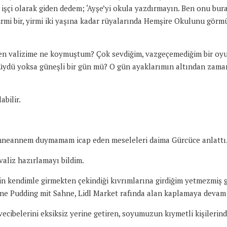
şçi olarak giden dedem; ‘Ayşe’yi okula yazdırmayın. Ben onu bura
irmi bir, yirmi iki yaşına kadar rüyalarında Hemşire Okulunu görmü
ken valizime ne koymuştum? Çok sevdiğim, vazgeçemediğim bir oy
üydü yoksa güneşli bir gün mü? O gün ayaklarımın altından zaman
abilir.
Anneannem duymamam icap eden meseleleri daima Gürcüce anlattı
valiz hazırlamayı bildim.
 kendimle girmekten çekindiği kıvrımlarına girdiğim yetmezmiş g
e Pudding mit Sahne, Lidl Market rafında alan kaplamaya devam 
 vecibelerini eksiksiz yerine getiren, soyumuzun kıymetli kişilerin