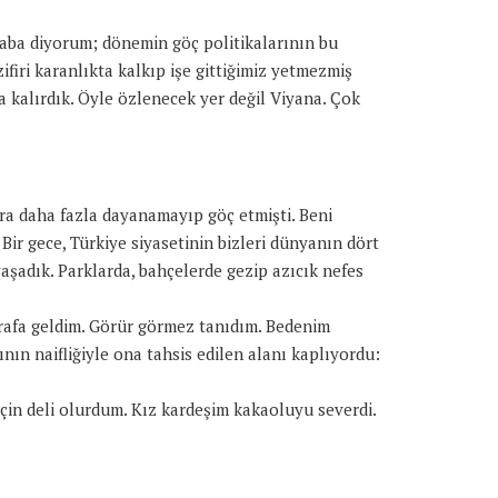
aba diyorum; dönemin göç politikalarının bu
iri karanlıkta kalkıp işe gittiğimiz yetmezmiş
a kalırdık. Öyle özlenecek yer değil Viyana. Çok
ara daha fazla dayanamayıp göç etmişti. Beni
Bir gece, Türkiye siyasetinin bizleri dünyanın dört
yaşadık. Parklarda, bahçelerde gezip azıcık nefes
 rafa geldim. Görür görmez tanıdım. Bedenim
nın naifliğiyle ona tahsis edilen alanı kaplıyordu:
ı için deli olurdum. Kız kardeşim kakaoluyu severdi.