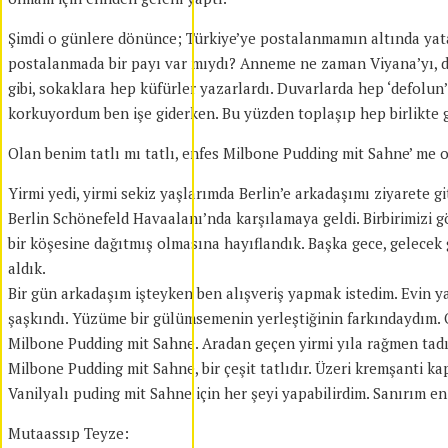
Şimdi o günlere dönünce; Türkiye’ye postalanmamın altında yat
postalanmada bir payı var mıydı? Anneme ne zaman Viyana’yı, doğ
gibi, sokaklara hep küfürler yazarlardı. Duvarlarda hep ‘defolu
korkuyordum ben işe giderken. Bu yüzden toplaşıp hep birlikte gi
Olan benim tatlı mı tatlı, enfes Milbone Pudding mit Sahne’ me o
Yirmi yedi, yirmi sekiz yaşlarımda Berlin’e arkadaşımı ziyarete 
Berlin Schönefeld Havaalanı’nda karşılamaya geldi. Birbirimizi gö
bir köşesine dağıtmış olmasına hayıflandık. Başka gece, gelecek 
aldık.
Bir gün arkadaşım işteyken ben alışveriş yapmak istedim. Evin y
şaşkındı. Yüzüme bir gülümsemenin yerleştiğinin farkındaydım. Ora
Milbone Pudding mit Sahne. Aradan geçen yirmi yıla rağmen ta
Milbone Pudding mit Sahne, bir çeşit tatlıdır. Üzeri kremşanti kap
Vanilyalı puding mit Sahne için her şeyi yapabilirdim. Sanırım e
Mutaassıp Teyze: