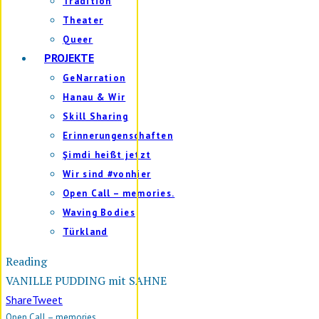
Tradition
Theater
Queer
PROJEKTE
GeNarration
Hanau & Wir
Skill Sharing
Erinnerungenschaften
Şimdi heißt jetzt
Wir sind #vonhier
Open Call – memories.
Waving Bodies
Türkland
Reading
VANILLE PUDDING mit SAHNE
Share
Tweet
Open Call – memories.