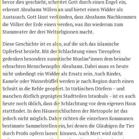
bevor dies geschieht, schreitet Gott durch einen Engel ein,
erkennt Abrahams Willen an und bietet einen Widder als
Austausch. Gott lässt verkünden, dass Abrahams Nachkommen
die Völker der Erde einen werden, was ihn wiederum zum
Stammvater der drei Weltreligionen macht.
Diese Geschichte ist es also, auf die sich das islamische
Opferfest bezieht. Mit der Schlachtung eines Tieropfers
gedenken besonders sunnitische Muslim*innen dem beinahe
erbrachten Menschenopfer Abrahams. Dabei muss es heute
nicht unbedingt ein Widder als Ersatz sein. Auch Rinder,
Kamele oder Wasserbüffel werden je nach Region durch einen
Schnitt in die Kehle geopfert. In türkischen Dörfern – und
manchen dörflich geprägten Stadtteilen Istanbuls – ist es auch
heute noch üblich, dass die Schlachtung vor dem eigenen Haus
stattfindet. In den Häuserschluchten der Metropole ist das
jedoch nicht möglich. Daher richten die einzelnen Kommunen
bestimmte Sammelstellen ein, bei denen die Gläubigen ihr Tier
durch Profis opfern lassen können. Auch Mert wird nicht