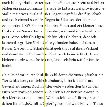
noch fündig: Hinter einer maroden Mauer aus Stein und Beton
bilden ein paar zusammengenagelte Latten zwei provisorische
Ställe mit etwas Auslauf. Hier liegen ungefähr dreißig Schafe
und noch einmal so viele Ziegen im Schatten der über sie
gespannten LKW-Planen. Ein alter Mann und ein kleiner Junge
trinken Tee. Sie warten auf Kunden, während ich schnell ein
paar Fotos schieße. Eigentlich bin ich erleichtert, dass ich
keinen der großen Viehmärkte gefunden habe, auf denen
Rinder, Ziegen und Schafe dicht gedrängt auf ihren Verkauf
und damit ihren Tod warten. Doch auch beim Anblick dieser
kleinen Herde wünsche ich mir, dass sich kein Käufer für sie
findet.
Ob zumindest in Istanbul die Zahl derer, die zum Opferfest ein
Tier schlachten, tatsächlich abnimmt, kann ich nicht mit
Gewissheit sagen. Doch mittlerweile werden den Gläubigen
auch Alternativen geboten. So finden sich beispielsweise in
den Metrostationen große Werbetafeln von Stiftungen, auf
denen für ein „bezahltes Opfer“ geworben wird. Für 750 TL, so