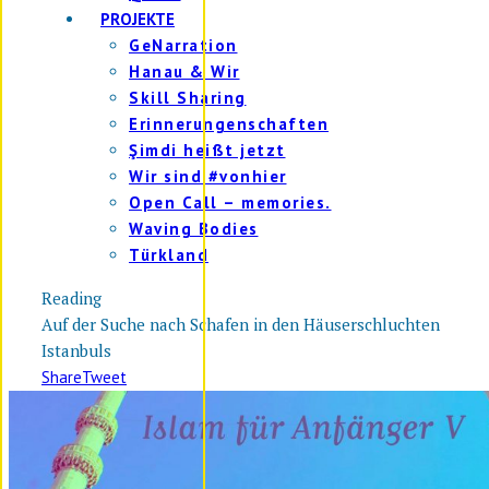
PROJEKTE
GeNarration
Hanau & Wir
Skill Sharing
Erinnerungenschaften
Şimdi heißt jetzt
Wir sind #vonhier
Open Call – memories.
Waving Bodies
Türkland
Reading
Auf der Suche nach Schafen in den Häuserschluchten
Istanbuls
Share
Tweet