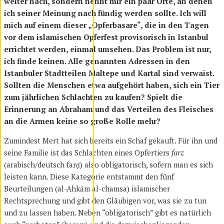
weiter nach, sondern nennt mir ein paar Orte, an denen
ich seiner Meinung nach fündig werden sollte. Ich will
mich auf einem dieser „Opferbasare“, die in den Tagen
vor dem islamischen Opferfest provisorisch in Istanbul
errichtet werden, einmal umsehen. Das Problem ist nur,
ich finde keinen. Alle genannten Adressen in den
Istanbuler Stadtteilen Maltepe und Kartal sind verwaist.
Sollten die Menschen etwa aufgehört haben, sich ein Tier
zum jährlichen Schlachten zu kaufen? Spielt die
Erinnerung an Abraham und das Verteilen des Fleisches
an die Armen keine so große Rolle mehr?
Zumindest Mert hat sich bereits ein Schaf gekauft. Für ihn und
seine Familie ist das Schlachten eines Opfertiers
farz
(arabisch/deutsch farḍ) also obligatorisch, sofern man es sich
leisten kann. Diese Kategorie entstammt den fünf
Beurteilungen (al-Ahkām al-chamsa) islamischer
Rechtsprechung und gibt den Gläubigen vor, was sie zu tun
und zu lassen haben. Neben “obligatorisch” gibt es natürlich