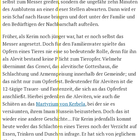
selbst zum Messer greifen, sondern die ungefähr zehn Minuten
des Ausblutens an einer dieser Stellen abwarten. Dann wird er
sein Schaf nach Hause bringen und dort unter der Familie und
den Bedürftigen der Nachbarschaft aufteilen.
Früher, als Kerim noch jünger war, hat er noch selbst das
Messer angesetzt. Doch für den Familienvater spielte das
Opfern eines Tieres nie eine so bedeutende Rolle, denn für ihn
als Alevit bestand keine Pflicht zum Tieropfer. Vielmehr
übernimmt das
Cemevi
, das alevitische Gotteshaus, die
Schlachtung und Armenspeisung innerhalb der Gemeinde; und
das nicht nur zum Opferfest. Bedeutender für Aleviten ist die
12-tägige Trauer- und Fastenzeit, die sich an das Opferfest
anschließt. Hierbei gedenken die Aleviten, wie auch die
Schiiten an das
Martyrium von Kerbela
, bei der sie es
versäumten, ihrem Imam Hussein beizustehen. Doch das ist
wieder eine andere Geschichte… Für Kerim jedenfalls kommt
heute weder das Schlachten eines Tieres noch der Verzicht auf
Essen, Trinken und Duschen infrage. Er hat sich von jeglichem