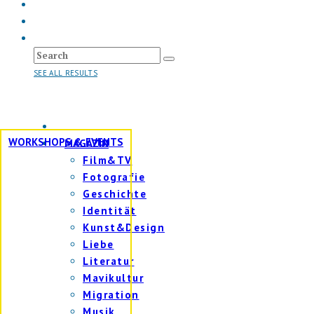
SEE ALL RESULTS
WORKSHOPS & EVENTS
MAGAZIN
Film&TV
Fotografie
Geschichte
Identität
Kunst&Design
Liebe
Literatur
Mavikultur
Migration
Musik