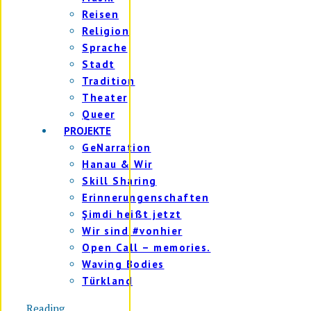
Reisen
Religion
Sprache
Stadt
Tradition
Theater
Queer
PROJEKTE
GeNarration
Hanau & Wir
Skill Sharing
Erinnerungenschaften
Şimdi heißt jetzt
Wir sind #vonhier
Open Call – memories.
Waving Bodies
Türkland
Reading