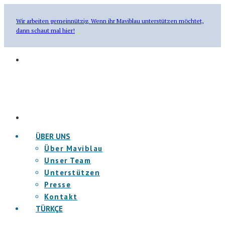
Wir arbeiten gemeinnützig. Wenn ihr Maviblau unterstützen möchtet,
dann schaut mal hier!
ÜBER UNS
Über Maviblau
Unser Team
Unterstützen
Presse
Kontakt
TÜRKÇE