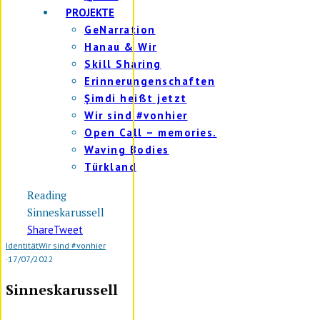
PROJEKTE
GeNarration
Hanau & Wir
Skill Sharing
Erinnerungenschaften
Şimdi heißt jetzt
Wir sind #vonhier
Open Call – memories.
Waving Bodies
Türkland
Reading
Sinneskarussell
Share
Tweet
Identität
Wir sind #vonhier
·
17/07/2022
Sinneskarussell