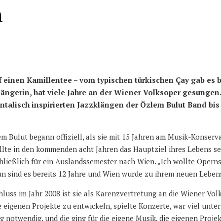
n
f einen Kamillentee – vom typischen türkischen Çay gab es 
ängerin, hat viele Jahre an der Wiener Volksoper gesungen.
talisch inspirierten Jazzklängen der Özlem Bulut Band bis 
lem Bulut begann offiziell, als sie mit 15 Jahren am Musik-Kons
llte in den kommenden acht Jahren das Hauptziel ihres Lebens sei
 schließlich für ein Auslandssemester nach Wien. „Ich wollte Ope
un sind es bereits 12 Jahre und Wien wurde zu ihrem neuen Leben
luss im Jahr 2008 ist sie als Karenzvertretung an die Wiener Vo
 eigenen Projekte zu entwickeln, spielte Konzerte, war viel unte
notwendig, und die ging für die eigene Musik, die eigenen Projek