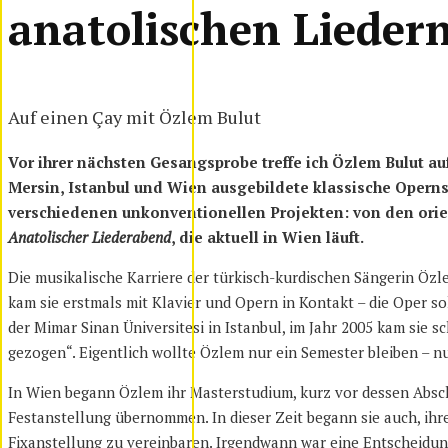
anatolischen Lieder
Auf einen Çay mit Özlem Bulut
Vor ihrer nächsten Gesangsprobe treffe ich Özlem Bulut au
Mersin, Istanbul und Wien ausgebildete klassische Operns
verschiedenen unkonventionellen Projekten: von den orien
Anatolischer Liederabend
, die aktuell in Wien läuft.
Die musikalische Karriere der türkisch-kurdischen Sängerin Öz
kam sie erstmals mit Klavier und Opern in Kontakt – die Oper so
der Mimar Sinan Üniversitesi in Istanbul, im Jahr 2005 kam sie
gezogen“. Eigentlich wollte Özlem nur ein Semester bleiben – n
In Wien begann Özlem ihr Masterstudium, kurz vor dessen Absch
Festanstellung übernommen. In dieser Zeit begann sie auch, ihre
Fixanstellung zu vereinbaren. Irgendwann war eine Entscheidung 