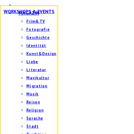
WORKSHOPS & EVENTS
MAGAZIN
Film&TV
Fotografie
Geschichte
Identität
Kunst&Design
Liebe
Literatur
Mavikultur
Migration
Musik
Reisen
Religion
Sprache
Stadt