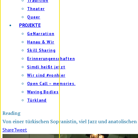
Tradition
Theater
Queer
PROJEKTE
GeNarration
Hanau & Wir
Skill Sharing
Erinnerungenschaften
Şimdi heißt jetzt
Wir sind #vonhier
Open Call – memories.
Waving Bodies
Türkland
Reading
Von einer türkischen Sopranistin, viel Jazz und anatolischen
Share
Tweet