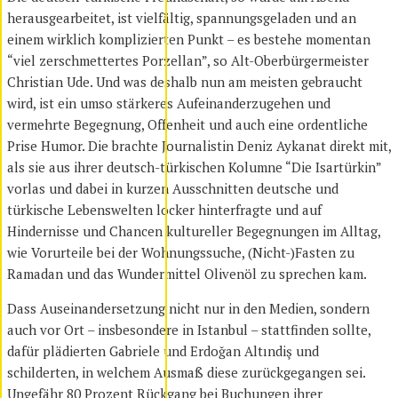
herausgearbeitet, ist vielfältig, spannungsgeladen und an
einem wirklich komplizierten Punkt – es bestehe momentan
“viel zerschmettertes Porzellan”, so Alt-Oberbürgermeister
Christian Ude. Und was deshalb nun am meisten gebraucht
wird, ist ein umso stärkeres Aufeinanderzugehen und
vermehrte Begegnung, Offenheit und auch eine ordentliche
Prise Humor. Die brachte Journalistin Deniz Aykanat direkt mit,
als sie aus ihrer deutsch-türkischen Kolumne “Die Isartürkin”
vorlas und dabei in kurzen Ausschnitten deutsche und
türkische Lebenswelten locker hinterfragte und auf
Hindernisse und Chancen kultureller Begegnungen im Alltag,
wie Vorurteile bei der Wohnungssuche, (Nicht-)Fasten zu
Ramadan und das Wundermittel Olivenöl zu sprechen kam.
Dass Auseinandersetzung nicht nur in den Medien, sondern
auch vor Ort – insbesondere in Istanbul – stattfinden sollte,
dafür plädierten Gabriele und Erdoğan Altındiş und
schilderten, in welchem Ausmaß diese zurückgegangen sei.
Ungefähr 80 Prozent Rückgang bei Buchungen ihrer