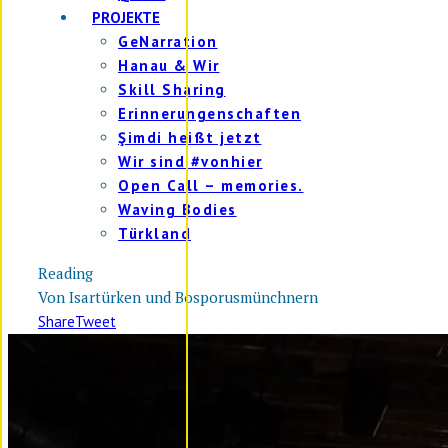
PROJEKTE
GeNarration
Hanau & Wir
Skill Sharing
Erinnerungenschaften
Şimdi heißt jetzt
Wir sind #vonhier
Open Call – memories.
Waving Bodies
Türkland
Reading
Von Isartürken und Bosporusmünchnern
Share
Tweet