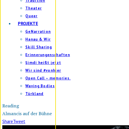
Tradition
Theater
Queer
PROJEKTE
GeNarration
Hanau & Wir
Skill Sharing
Erinnerungenschaften
Şimdi heißt jetzt
Wir sind #vonhier
Open Call – memories.
Waving Bodies
Türkland
Reading
Almancis auf der Bühne
Share
Tweet