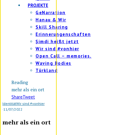
PROJEKTE
GeNarration
Hanau & Wir
Skill Sharing
Erinnerungenschaften
Şimdi heißt jetzt
Wir sind #vonhier
Open Call – memories.
Waving Bodies
Türkland
Reading
mehr als ein ort
Share
Tweet
Identität
Wir sind #vonhier
·
11/07/2022
mehr als ein ort