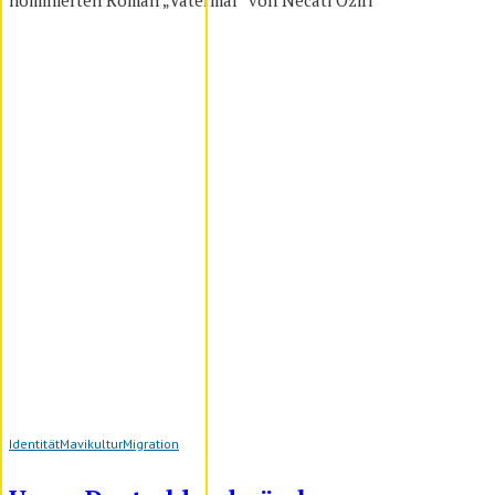
Identität
Mavikultur
Migration