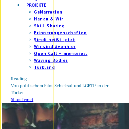
PROJEKTE
GeNarration
Hanau & Wir
Skill Sharing
Erinnerungenschaften
Şimdi heißt jetzt
Wir sind #vonhier
Open Call – memories.
Waving Bodies
Türkland
Reading
Von politischem Film, Schicksal und LGBTI* in der
Türkei
Share
Tweet