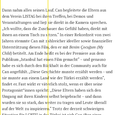
Dann nahm alles seinen Lauf. Can begleitete die Eltern aus
dem Verein LISTAG bei ihren Treffen, bei Demos und
Veranstaltungen und lieβ sie direkt in die Kamera sprechen.
„Ich wollte, dass die Zuschauer das Gefühl haben, direkt mit
ihnen an einem Tisch zu sitzen.“ In einer Rekordzeit von zwei
Jahren stemmte Can mit zahlreicher ideeller sowie finanzieller
Unterstützung diesen Film, den er mit
Benim Çocuğum (My
Child)
betitelt. Am Ende heißt es bei der Premiere aus dem
Publikum „Istanbul hat einen Film gemacht“ – und genauso
habe es sich durch den Rückhalt in der Community auch für
Can angefühlt. „Diese Geschichte musste erzählt werden – und
sie musste aus einem Land wie der Türkei erzählt werden“,
findet er. Fast wirkt er väterlich stolz, wenn er über seine
Protagonist*innen spricht: „Diese Eltern haben sich den
Umgang mit ihren Kindern selbst beigebracht – und dann
wurden sie so stark, das weiter zu tragen und Leute überall
auf der Welt zu inspirieren.“ Trotz der derzeit schwierigen
Situation für LGBTI* in der Türkei ist sich Can über eines