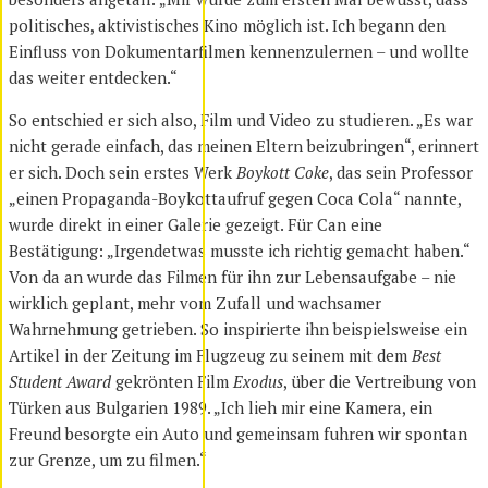
politisches, aktivistisches Kino möglich ist. Ich begann den
Einfluss von Dokumentarfilmen kennenzulernen – und wollte
das weiter entdecken.“
So entschied er sich also, Film und Video zu studieren. „Es war
nicht gerade einfach, das meinen Eltern beizubringen“, erinnert
er sich. Doch sein erstes Werk
Boykott Coke
, das sein Professor
„einen Propaganda-Boykottaufruf gegen Coca Cola“ nannte,
wurde direkt in einer Galerie gezeigt. Für Can eine
Bestätigung: „Irgendetwas musste ich richtig gemacht haben.“
Von da an wurde das Filmen für ihn zur Lebensaufgabe – nie
wirklich geplant, mehr vom Zufall und wachsamer
Wahrnehmung getrieben. So inspirierte ihn beispielsweise ein
Artikel in der Zeitung im Flugzeug zu seinem mit dem
Best
Student Award
gekrönten Film
Exodus
, über die Vertreibung von
Türken aus Bulgarien 1989. „Ich lieh mir eine Kamera, ein
Freund besorgte ein Auto und gemeinsam fuhren wir spontan
zur Grenze, um zu filmen.“