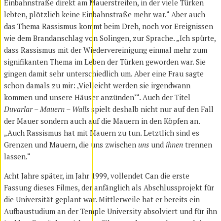
Einbahnstraße direkt am Mauerstreifen, in der viele Türken
lebten, plötzlich keine Einbahnstraße mehr war.“ Aber auch
das Thema Rassismus kommt beim Dreh, noch vor Ereignissen
wie dem Brandanschlag von Solingen, zur Sprache. „Ich spürte,
dass Rassismus mit der Wiedervereinigung einmal mehr zum
signifikanten Thema im Leben der Türken geworden war. Sie
gingen damit sehr unterschiedlich um. Aber eine Frau sagte
schon damals zu mir: ‚Vielleicht werden sie irgendwann
kommen und unsere Häuser anzünden‘“. Auch der Titel
Duvarlar – Mauern – Walls
spielt deshalb nicht nur auf den Fall
der Mauer sondern auch auf die Mauern in den Köpfen an.
„Auch Rassismus hat mit Mauern zu tun. Letztlich sind es
Grenzen und Mauern, die uns zwischen
uns
und
ihnen
trennen
lassen.“
Acht Jahre später, im Jahr 1999, vollendet Can die erste
Fassung dieses Filmes, der anfänglich als Abschlussprojekt für
die Universität geplant war. Mittlerweile hat er bereits ein
Aufbaustudium an der Temple University absolviert und für ihn