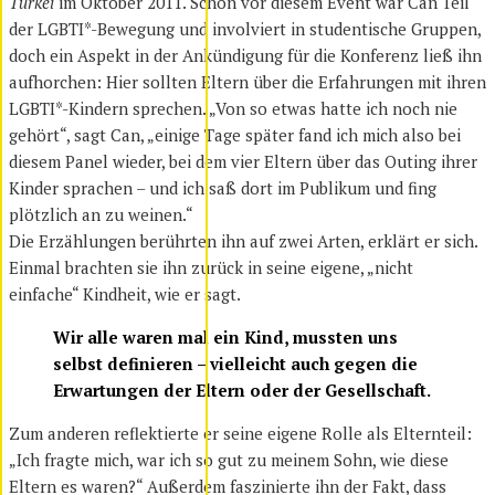
Türkei
im Oktober 2011. Schon vor diesem Event war Can Teil
der LGBTI*-Bewegung und involviert in studentische Gruppen,
doch ein Aspekt in der Ankündigung für die Konferenz ließ ihn
aufhorchen: Hier sollten Eltern über die Erfahrungen mit ihren
LGBTI*-Kindern sprechen. „Von so etwas hatte ich noch nie
gehört“, sagt Can, „einige Tage später fand ich mich also bei
diesem Panel wieder, bei dem vier Eltern über das Outing ihrer
Kinder sprachen – und ich saß dort im Publikum und fing
plötzlich an zu weinen.“
Die Erzählungen berührten ihn auf zwei Arten, erklärt er sich.
Einmal brachten sie ihn zurück in seine eigene, „nicht
einfache“ Kindheit, wie er sagt.
Wir alle waren mal ein Kind, mussten uns
selbst definieren – vielleicht auch gegen die
Erwartungen der Eltern oder der Gesellschaft.
Zum anderen reflektierte er seine eigene Rolle als Elternteil:
„Ich fragte mich, war ich so gut zu meinem Sohn, wie diese
Eltern es waren?“ Außerdem faszinierte ihn der Fakt, dass