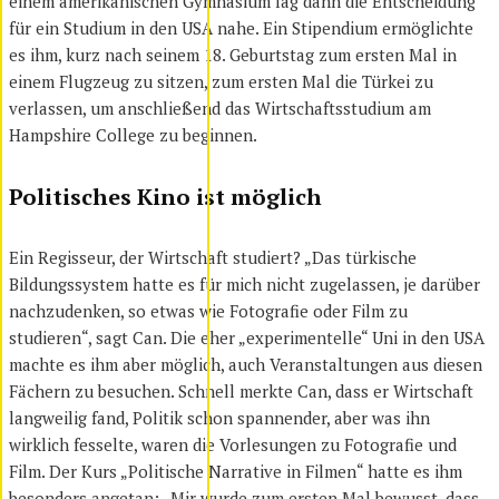
einem amerikanischen Gymnasium lag dann die Entscheidung
für ein Studium in den USA nahe. Ein Stipendium ermöglichte
es ihm, kurz nach seinem 18. Geburtstag zum ersten Mal in
einem Flugzeug zu sitzen, zum ersten Mal die Türkei zu
verlassen, um anschließend das Wirtschaftsstudium am
Hampshire College zu beginnen.
Politisches Kino ist möglich
Ein Regisseur, der Wirtschaft studiert? „Das türkische
Bildungssystem hatte es für mich nicht zugelassen, je darüber
nachzudenken, so etwas wie Fotografie oder Film zu
studieren“, sagt Can. Die eher „experimentelle“ Uni in den USA
machte es ihm aber möglich, auch Veranstaltungen aus diesen
Fächern zu besuchen. Schnell merkte Can, dass er Wirtschaft
langweilig fand, Politik schon spannender, aber was ihn
wirklich fesselte, waren die Vorlesungen zu Fotografie und
Film. Der Kurs „Politische Narrative in Filmen“ hatte es ihm
besonders angetan: „Mir wurde zum ersten Mal bewusst, dass