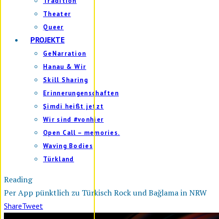
Tradition
Theater
Queer
PROJEKTE
GeNarration
Hanau & Wir
Skill Sharing
Erinnerungenschaften
Şimdi heißt jetzt
Wir sind #vonhier
Open Call – memories.
Waving Bodies
Türkland
Reading
Per App pünktlich zu Türkisch Rock und Bağlama in NRW
Share
Tweet