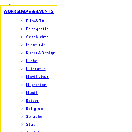
WORKSHOPS & EVENTS
MAGAZIN
Film&TV
Fotografie
Geschichte
Identität
Kunst&Design
Liebe
Literatur
Mavikultur
Migration
Musik
Reisen
Religion
Sprache
Stadt