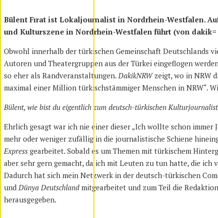
Bülent Fırat ist Lokaljournalist in Nordrhein-Westfalen. A
und Kulturszene in Nordrhein-Westfalen führt (von dakik= 
Obwohl innerhalb der türkischen Gemeinschaft Deutschlands vie
Autoren und Theatergruppen aus der Türkei eingeflogen werden,
so eher als Randveranstaltungen.
DakikNRW
zeigt, wo in NRW d
maximal einer Million türkischstämmiger Menschen in NRW“. Wi
Bülent, wie bist du eigentlich zum deutsch-türkischen Kulturjournali
Ehrlich gesagt war ich nie einer dieser „Ich wollte schon imme
mehr oder weniger zufällig in die journalistische Schiene hinei
Express
gearbeitet. Sobald es um Themen mit türkischem Hintergrun
aber sehr gern gemacht, da ich mit Leuten zu tun hatte, die ich 
Dadurch hat sich mein Netzwerk in der deutsch-türkischen Comm
und
Dünya Deutschland
mitgearbeitet und zum Teil die Redaktio
herausgegeben.