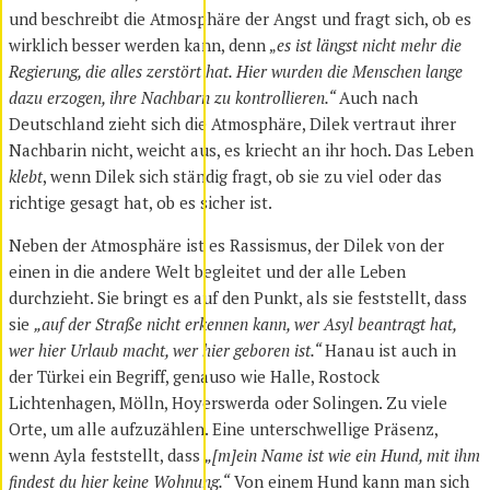
und beschreibt die Atmosphäre der Angst und fragt sich, ob es
wirklich besser werden kann, denn „
es ist längst nicht mehr die
Regierung, die alles zerstört hat. Hier wurden die Menschen lange
dazu erzogen, ihre Nachbarn zu kontrollieren.“
Auch nach
Deutschland zieht sich die Atmosphäre, Dilek vertraut ihrer
Nachbarin nicht, weicht aus, es kriecht an ihr hoch. Das Leben
klebt
, wenn Dilek sich ständig fragt, ob sie zu viel oder das
richtige gesagt hat, ob es sicher ist.
Neben der Atmosphäre ist es Rassismus, der Dilek von der
einen in die andere Welt begleitet und der alle Leben
durchzieht. Sie bringt es auf den Punkt, als sie feststellt, dass
sie
„auf der Straße nicht erkennen kann, wer Asyl beantragt hat,
wer hier Urlaub macht, wer hier geboren ist.“
Hanau ist auch in
der Türkei ein Begriff, genauso wie Halle, Rostock
Lichtenhagen, Mölln, Hoyerswerda oder Solingen. Zu viele
Orte, um alle aufzuzählen. Eine unterschwellige Präsenz,
wenn Ayla feststellt, dass
„[m]ein Name ist wie ein Hund, mit ihm
findest du hier keine Wohnung.“
Von einem Hund kann man sich