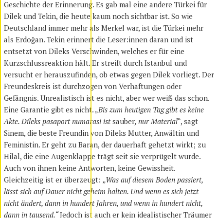
Geschichte der Erinnerung. Es gab mal eine andere Türkei für
Dilek und Tekin, die heute kaum noch sichtbar ist. So wie
Deutschland immer mehr als Merkel war, ist die Türkei mehr
als Erdoğan. Tekin erinnert die Leser:innen daran und ist
entsetzt von Dileks Verschwinden, welches er für eine
Kurzschlussreaktion hält. Er streift durch Istanbul und
versucht er herauszufinden, ob etwas gegen Dilek vorliegt. Der
Freundeskreis ist durchzogen von Verhaftungen oder
Gefängnis. Unrealistisch ist es nicht, aber wer weiß das schon.
Eine Garantie gibt es nicht. „
Bis zum heutigen Tag gibt es keine
Akte. Dileks pasaport numarasi ist
sauber
, nur Material
“, sagt
Sinem, die beste Freundin von Dileks Mutter, Anwältin und
Feministin. Er geht zu Baran, der dauerhaft gehetzt wirkt; zu
Hilal, die eine Augenklappe trägt seit sie verprügelt wurde.
Auch von ihnen keine Antworten, keine Gewissheit.
Gleichzeitig ist er überzeugt:
„Was auf diesem Boden passiert,
lässt sich auf Dauer nicht geheim halten. Und wenn es sich jetzt
nicht ändert, dann in hundert Jahren, und wenn in hundert nicht,
dann in tausend.“
Jedoch ist auch er kein idealistischer Träumer