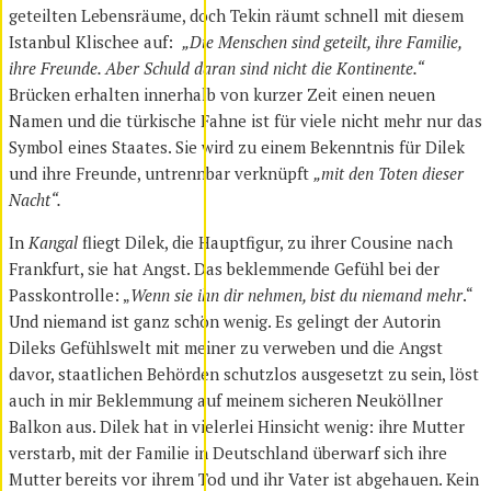
geteilten Lebensräume, doch Tekin räumt schnell mit diesem
Istanbul Klischee auf:
„Die Menschen sind geteilt, ihre Familie,
ihre Freunde. Aber Schuld daran sind nicht die Kontinente.“
Brücken erhalten innerhalb von kurzer Zeit einen neuen
Namen und die türkische Fahne ist für viele nicht mehr nur das
Symbol eines Staates. Sie wird zu einem Bekenntnis für Dilek
und ihre Freunde, untrennbar verknüpft
„mit den Toten dieser
Nacht“.
In
Kangal
fliegt Dilek, die Hauptfigur, zu ihrer Cousine nach
Frankfurt, sie hat Angst. Das beklemmende Gefühl bei der
Passkontrolle: „
Wenn sie ihn dir nehmen, bist du niemand mehr
.“
Und niemand ist ganz schön wenig. Es gelingt der Autorin
Dileks Gefühlswelt mit meiner zu verweben und die Angst
davor, staatlichen Behörden schutzlos ausgesetzt zu sein, löst
auch in mir Beklemmung auf meinem sicheren Neuköllner
Balkon aus. Dilek hat in vielerlei Hinsicht wenig: ihre Mutter
verstarb, mit der Familie in Deutschland überwarf sich ihre
Mutter bereits vor ihrem Tod und ihr Vater ist abgehauen. Kein