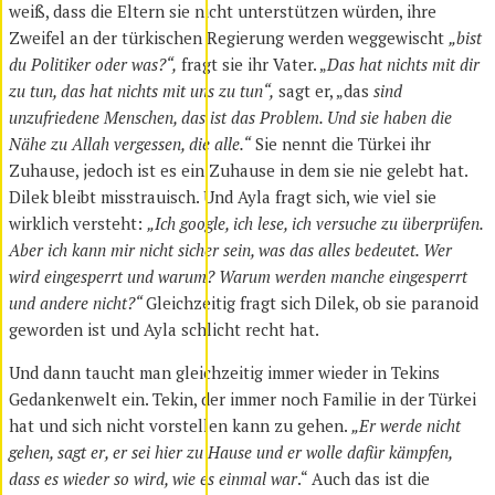
weiß, dass die Eltern sie nicht unterstützen würden, ihre
Zweifel an der türkischen Regierung werden weggewischt
„bist
du Politiker oder
was?“,
fragt sie ihr Vater. „
Das hat nichts mit dir
zu tun, das hat nichts mit uns zu tun“,
sagt er, „das
sind
unzufriedene Menschen, das ist das Problem. Und sie haben die
Nähe zu Allah vergessen, die alle.“
Sie nennt die Türkei ihr
Zuhause, jedoch ist es ein Zuhause in dem sie nie gelebt hat.
Dilek bleibt misstrauisch. Und Ayla fragt sich, wie viel sie
wirklich versteht:
„Ich google, ich lese, ich versuche zu überprüfen.
Aber ich kann mir nicht sicher sein, was das alles bedeutet. Wer
wird eingesperrt und warum? Warum werden manche eingesperrt
und andere nicht?“
Gleichzeitig fragt sich Dilek, ob sie paranoid
geworden ist und Ayla schlicht recht hat.
Und dann taucht man gleichzeitig immer wieder in Tekins
Gedankenwelt ein. Tekin, der immer noch Familie in der Türkei
hat und sich nicht vorstellen kann zu gehen.
„Er werde nicht
gehen, sagt er, er sei hier zu Hause und er wolle dafür kämpfen,
dass es wieder so wird, wie es einmal war
.“ Auch das ist die