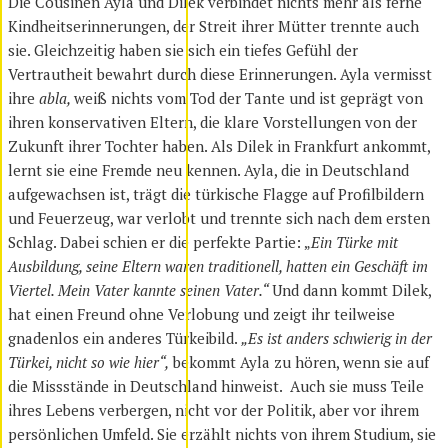
Die Cousinen Ayla und Dilek verbindet nichts mehr als ferne
Kindheitserinnerungen, der Streit ihrer Mütter trennte auch
sie. Gleichzeitig haben sie sich ein tiefes Gefühl der
Vertrautheit bewahrt durch diese Erinnerungen. Ayla vermisst
ihre
abla,
weiß nichts vom Tod der Tante und ist geprägt von
ihren konservativen Eltern, die klare Vorstellungen von der
Zukunft ihrer Tochter haben. Als Dilek in Frankfurt ankommt,
lernt sie eine Fremde neu kennen. Ayla, die in Deutschland
aufgewachsen ist, trägt die türkische Flagge auf Profilbildern
und Feuerzeug, war verlobt und trennte sich nach dem ersten
Schlag. Dabei schien er die perfekte Partie: „
Ein Türke mit
Ausbildung, seine Eltern waren traditionell, hatten ein Geschäft im
Viertel. Mein Vater kannte seinen Vater.“
Und dann kommt Dilek,
hat einen Freund ohne Verlobung und zeigt ihr teilweise
gnadenlos ein anderes Türkeibild.
„Es ist anders
schwierig in der
Türkei, nicht so wie hier“,
bekommt Ayla zu hören, wenn sie auf
die Missstände in Deutschland hinweist. Auch sie muss Teile
ihres Lebens verbergen, nicht vor der Politik, aber vor ihrem
persönlichen Umfeld. Sie erzählt nichts von ihrem Studium, sie