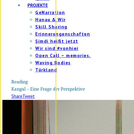
PROJEKTE
GeNarration
Hanau & Wir
Skill Sharing
Erinnerungenschaften
Şimdi heißt jetzt
Wir sind #vonhier
Open Call – memories.
Waving Bodies
Türkland
Reading
Kangal – Eine Frage der Perspektive
Share
Tweet