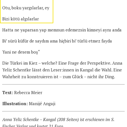
Otu, boku yargılarlar, ey
Bizi kötü algılarlar
Hatta ne yaparsan yap memnun edemezsin kimseyi aynı anda
Bi’ sürü küfür de saydım ama hiçbiri bi’ türlü etmez fayda
Yani ne desem boş“
Die Türkei im Kiez – welche? Eine Frage der Perspektive. Anna
Yeliz Schentke lässt den Leser:innen in Kangal die Wahl. Eine
Wahrheit zu konstruieren ist – zum Glück – nicht ihr Ding.
Text:
Rebecca Meier
Illustration:
Manijé Angaji
Anna Yeliz Schentke – Kangal (208 Seiten) ist erschienen im S.
Fischer Verlag und kostet 21 Euro.