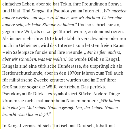
einfaches Leben, aber sie hat Tekin, ihre Freundinnen Soraya
und Hilal. Und
Kangal-
ihr Pseudonym im Internet.
„Wir mussten
andere werden, um sagen zu können, was wir dachten. Lieber eine
andere sein, als keine Stimme zu haben.“
Und so schrieb sie an,
gegen ihre Wut, als es zu gefährlich wurde, zu demonstrieren.
Als immer mehr ihrer Orte buchstäblich verschwinden oder nur
noch im Geheimen, wird das Internet zum letzten freien Raum
– ein Safe Space für sie und ihre Freunde. „
Wir heißen anders,
aber wir schreiben, was wir wollen
.“ So wurde Dilek zu Kangal.
Kangals sind eine türkische Hunderasse, die ursprünglich als
Herdenschutzhunde, aber in den 1970er Jahren zum Teil auch
für militärische Zwecke genutzt wurden und im Dorf ihrer
Großmutter sogar die Wölfe vertrieben. Das perfekte
Pseudonym für Dilek – es symbolisiert Stärke. Andere Dinge
können sie nicht mal mehr beim Namen nennen:
„Wir haben
kein einziges Mal seinen Namen gesagt. Der, der keinen Namen
braucht -Ismi lazım değil.“
In Kangal vermischt sich Türkisch mit Deutsch, Inhalt mit