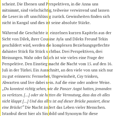
scheint. Die Ebenen und Perspektiven, in die Anna uns
mitnimmt, sind vielschichtig, teilweise verwirrend und lassen
die Leser:in oft unschlüssig zurück. Gewissheiten finden sich
nicht in Kangal und dies ist seine absolute Stärke.
Während die Geschichte in einzelnen kurzen Kapiteln aus der
Sicht von Dilek, ihrer Cousine Ayla und Dileks Freund Tekin
geschildert wird, werden die komplexen Beziehungsgeflechte
dahinter Stück für Stück sichtbar. Drei Perspektiven, drei
Meinungen. Wahr oder falsch ist wie vieles eine Frage der
Perspektive. Den Einstieg macht die Nacht vom 15. auf den 16.
Juli in der Türkei. Ein Ausschnitt, an den viele von uns sich nur
zu gut erinnern: Fernseher, Ungewissheit,
Cay
trinken,
Abwarten und live dabei sein. Auf die eine oder andere Weise.
„Du konntest richtig sehen, wie die Panzer Angst hatten, jemanden
zu verletzen. […] oder sie hatten die Vermutung, dass das eh alles
nicht klappt […] Und das alles ist auf dieser Brücke passiert, diese
eine Brücke!“
Die Nacht ändert das Leben vieler Menschen.
Istanbul dient hier als Sinnbild und Synonym für diese