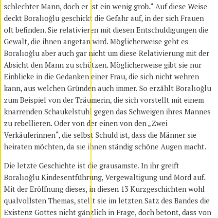
schlechter Mann, doch er ist ein wenig grob.“ Auf diese Weise
deckt Boralıoğlu geschickt die Gefahr auf, in der sich Frauen
oft befinden. Sie relativieren mit diesen Entschuldigungen die
Gewalt, die ihnen angetan wird. Möglicherweise geht es
Boralıoğlu aber auch gar nicht um diese Relativierung mit der
Absicht den Mann zu schützen. Möglicherweise gibt sie nur
Einblicke in die Gedanken einer Frau, die sich nicht wehren
kann, aus welchen Gründen auch immer. So erzählt Boralıoğlu
zum Beispiel von der Träumerin, die sich vorstellt mit einem
knarrenden Schaukelstuhl gegen das Schweigen ihres Mannes
zu rebellieren. Oder von der einen von den „Zwei
Verkäuferinnen“, die selbst Schuld ist, dass die Männer sie
heiraten möchten, da sie ihnen ständig schöne Augen macht.
Die letzte Geschichte ist die grausamste. In ihr greift
Boralıoğlu Kindesentführung, Vergewaltigung und Mord auf.
Mit der Eröffnung dieses, in diesen 13 Kurzgeschichten wohl
qualvollsten Themas, stellt sie im letzten Satz des Bandes die
Existenz Gottes nicht gänzlich in Frage, doch betont, dass von