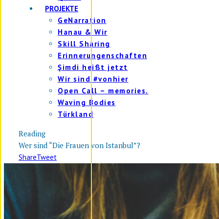
PROJEKTE
GeNarration
Hanau & Wir
Skill Sharing
Erinnerungenschaften
Şimdi heißt jetzt
Wir sind #vonhier
Open Call – memories.
Waving Bodies
Türkland
Reading
Wer sind “Die Frauen von Istanbul”?
Share
Tweet