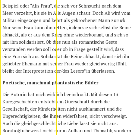
Beispiel oder “Alis Frau”, die sich vor Sehnsucht nach dem
Meer verzehrt, bis sie in Alis Augen schaut. Doch Ali wird vom
Militär eingezogen und kehrt als gebrochener Mann zurück.
Nur seine Frau kann ihn retten, indem sie sich selbst die Beine
abhackt, als er aus dem Krieg ohne wiederkommt, und sich so
mit ihm solidarisiert. Ob dies nun als romantische Geste
verstanden werden soll oder ob in Frage gestellt wird, dass
eine Frau sich aus Solidarität die Beine abhackt, damit sich ihr
geliebter Ehemann mit seiner Frau wieder gleichwertig fühlt,
bleibt der Interpretation der/des Lesers*in überlassen.
Poetische, manchmal phantastische Bilder
Die Autorin hat mich wirklich beeindruckt. Mit diesen 13
Kurzgeschichten entsteht ein Querschnitt durch die
Gesellschaft, der Minderheiten nicht ausklammert und die
Ungerechtigkeiten, die ihnen widerfahren, nicht verschweigt.
Auch die gleichgeschlechtliche Liebe lässt sie nicht aus.
Boralıoğlu beweist nicht nur in Aufbau und Thematik, sondern