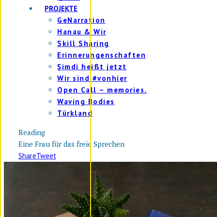
PROJEKTE
GeNarration
Hanau & Wir
Skill Sharing
Erinnerungenschaften
Şimdi heißt jetzt
Wir sind #vonhier
Open Call – memories.
Waving Bodies
Türkland
Reading
Eine Frau für das freie Sprechen
Share
Tweet