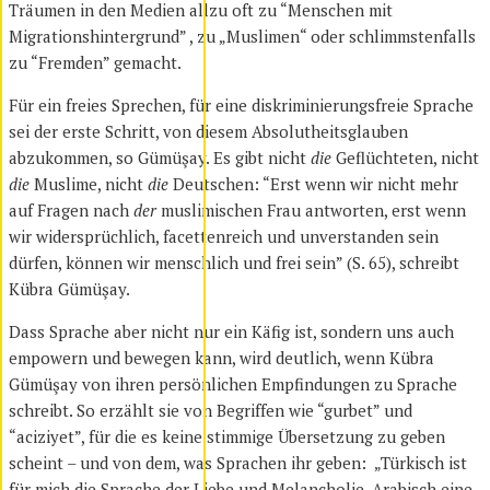
Träumen in den Medien allzu oft zu “Menschen mit
Migrationshintergrund” , zu „Muslimen“ oder schlimmstenfalls
zu “Fremden” gemacht.
Für ein freies Sprechen, für eine diskriminierungsfreie Sprache
sei der erste Schritt, von diesem Absolutheitsglauben
abzukommen, so Gümüşay. Es gibt nicht
die
Geflüchteten, nicht
die
Muslime, nicht
die
Deutschen: “Erst wenn wir nicht mehr
auf Fragen nach
der
muslimischen Frau antworten, erst wenn
wir widersprüchlich, facettenreich und unverstanden sein
dürfen, können wir menschlich und frei sein” (S. 65), schreibt
Kübra Gümüşay.
Dass Sprache aber nicht nur ein Käfig ist, sondern uns auch
empowern und bewegen kann, wird deutlich, wenn Kübra
Gümüşay von ihren persönlichen Empfindungen zu Sprache
schreibt. So erzählt sie von Begriffen wie “gurbet” und
“aciziyet”, für die es keine stimmige Übersetzung zu geben
scheint – und von dem, was Sprachen ihr geben: „Türkisch ist
für mich die Sprache der Liebe und Melancholie. Arabisch eine