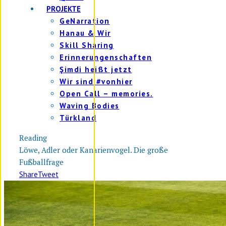
PROJEKTE
GeNarration
Hanau & Wir
Skill Sharing
Erinnerungenschaften
Şimdi heißt jetzt
Wir sind #vonhier
Open Call – memories.
Waving Bodies
Türkland
Reading
Löwe, Adler oder Kanarienvogel. Die große
Fußballfrage
Share
Tweet