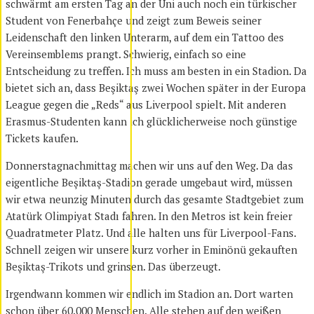
schwärmt am ersten Tag an der Uni auch noch ein türkischer
Student von Fenerbahçe und zeigt zum Beweis seiner
Leidenschaft den linken Unterarm, auf dem ein Tattoo des
Vereinsemblems prangt. Schwierig, einfach so eine
Entscheidung zu treffen. Ich muss am besten in ein Stadion. Da
bietet sich an, dass Beşiktaş zwei Wochen später in der Europa
League gegen die „Reds“ aus Liverpool spielt. Mit anderen
Erasmus-Studenten kann ich glücklicherweise noch günstige
Tickets kaufen.
Donnerstagnachmittag machen wir uns auf den Weg. Da das
eigentliche Beşiktaş-Stadion gerade umgebaut wird, müssen
wir etwa neunzig Minuten durch das gesamte Stadtgebiet zum
Atatürk Olimpiyat Stadı fahren. In den Metros ist kein freier
Quadratmeter Platz. Und alle halten uns für Liverpool-Fans.
Schnell zeigen wir unsere kurz vorher in Eminönü gekauften
Beşiktaş-Trikots und grinsen. Das überzeugt.
Irgendwann kommen wir endlich im Stadion an. Dort warten
schon über 60.000 Menschen. Alle stehen auf den weißen