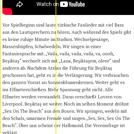
Vor Spielbeginn sind laute türkische Fanlieder mit viel Bass
aus den Lautsprechern zu hören. Auch während des Spiels gibt
es keine ruhige Minute im Stadion. Wechselgesänge,
Massenhüpfen, Schalwedeln. Wir singen in einer
Fantasiesprache mit. „Vaila, vaila, vaila, vaila, va, oooh,
Beşiktaş“ wechselt sich mit „Lana, Beşiktaşem, oleee“ und
anderen ab. Nachdem Arslan die Führung für Beşiktaş
geschossen hat, geht es in die Verlängerung. Wir verbrauchen
den ganzen Vorrat an Sonnenblumenkernen. Weiter geht es
ins Elfmeterschießen. Mehr Spannung geht nicht. Alle
Elfmeter werden verwandelt. Dann verschießt Lovren von
Liverpool. Beşiktaş ist weiter. Noch im selben Moment dröhnt
„Sex On The Beach“ aus den Boxen. Wir springen, wedeln mit
den Schals, umarmen Fremde und singen „Sex, Sex, Sex On The
Beach“. Über uns scheint der Halbmond. Die Vereinsfrage ist
geklärt.