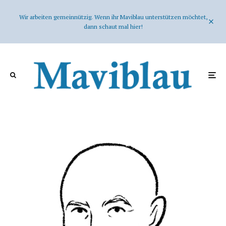
Wir arbeiten gemeinnützig. Wenn ihr Maviblau unterstützen möchtet,
dann schaut mal hier!