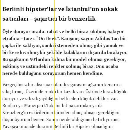
Berlinli hipster’lar ve İstanbul’un sokak
satıcıları – şaşırtıcı bir benzerlik
Öyle duruyor orada; rahat ve belki biraz sıkılmış bakıyor
etrafına – tarzı: “On fleek”. Karışmış saçını Adidas’tan bir
şapka ile saklıyor, sanki istemeden olmuş gibi yamuk ve
bir kere kıvrılmış bir şekilde kulaklarını dışarıda bırakıyor.
Bu şapkanın 90’lardan kalma bir model olması gerekiyor,
eskimiş ve üstündeki renkler solmuş biraz. Onu acaba
nerede bulduğunu soruyorum hemen kendime.
Vazgeçilmez bir aksesuar olarak sigarasını ağzının kenarına
sıkıştırmış. Üzerinde renkli bir kazak var: Üstünde biraz büyük
duruyor ve sık sık giyildiğini belli eden küçük delikleri var.
Bunları ya Mauerpark’taki bir bit pazarından ya da
Kreuzberg’in eskicilerinin birinden almış olması gerektiğini
düşünüyorum hemen. Sonra nerde olduğumu hatırlıyorum.
Yavaşça önümde duranın Berlinli bir Hipster olmadığını