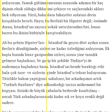
anlıyorum. Yamuk gülümsemesinin arasında adamın bir kaç
dişinin eksik olduğu dikkatimi çekiyor ve saçlarındaki akları
fark ediyorum. Yüzü, bakanlara hikayeler anlatan derin
kırışıklarla bezeli. Hayır, bu Berlinli bir Hipster değil; önümde
duran, İstanbul’un sayısız sokak satıcılarından biri. İnsan
bazen bu ikisini birbiriyle karıştırabiliyor.
Ah bu şehrin Hipster’ları – İstanbul’da geçen dört aydan sonra
Berlin’e döndüğümde, sizleri ne kadar özlediğimi anlıyorum. İlk
başta burada biraz garipsedim sizleri, sonra yine tanıdık
gelmeye başladınız. Ve garip bir şekilde Türkiye’yi de
andırmaya başladınız bana. İstanbul’un bende bıraktığı etki
hala çok taze- ve sizlerin içinde İstanbul’u tekrar buluyorum.
Titizlikle bakım yaptığınız sakalınız, bir arkadaşımın artık
“Turkish Hairlines” diye adlandırdığı tarzın mükemmel bir
kopyası. Sizinki de büyük çabalarla berberde kısaltılmış –
ancak Türk arkadaşlarınızınki kadar sık ve koyu renkli değil
sadece.