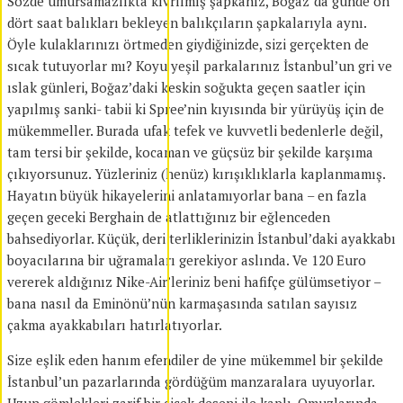
Sözde umursamazlıkta kıvrılmış şapkanız, Boğaz´da günde on
dört saat balıkları bekleyen balıkçıların şapkalarıyla aynı.
Öyle kulaklarınızı örtmeden giydiğinizde, sizi gerçekten de
sıcak tutuyorlar mı? Koyu yeşil parkalarınız İstanbul’un gri ve
ıslak günleri, Boğaz’daki keskin soğukta geçen saatler için
yapılmış sanki- tabii ki Spree’nin kıyısında bir yürüyüş için de
mükemmeller. Burada ufak tefek ve kuvvetli bedenlerle değil,
tam tersi bir şekilde, kocaman ve güçsüz bir şekilde karşıma
çıkıyorsunuz. Yüzleriniz (henüz) kırışıklıklarla kaplanmamış.
Hayatın büyük hikayelerini anlatamıyorlar bana – en fazla
geçen geceki Berghain de atlattığınız bir eğlenceden
bahsediyorlar. Küçük, deri terliklerinizin İstanbul’daki ayakkabı
boyacılarına bir uğramaları gerekiyor aslında. Ve 120 Euro
vererek aldığınız Nike-Air’leriniz beni hafifçe gülümsetiyor –
bana nasıl da Eminönü’nün karmaşasında satılan sayısız
çakma ayakkabıları hatırlatıyorlar.
Size eşlik eden hanım efendiler de yine mükemmel bir şekilde
İstanbul’un pazarlarında gördüğüm manzaralara uyuyorlar.