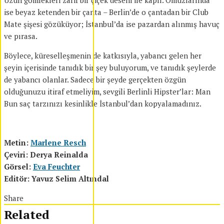
Uzun gömlekleri zarif bir çiçek deseni ile kaplı. Omuzlarında
ise beyaz ketenden bir çanta – Berlin’de o çantadan bir Club
Mate şişesi gözüküyor; İstanbul’da ise pazardan alınmış havuç
ve pırasa.
Böylece, küreselleşmenin de katkısıyla, yabancı gelen her
şeyin içerisinde tanıdık bir şey buluyorum, ve tanıdık şeylerde
de yabancı olanlar. Sadece bir şeyde gerçekten özgün
olduğunuzu itiraf etmeliyim, sevgili Berlinli Hipster’lar: Man
Bun saç tarzınızı kesinlikle İstanbul’dan kopyalamadınız.
Metin:
Marlene Resch
Çeviri: Derya Reinalda
Görsel:
Eva Feuchter
Editör: Yavuz Selim Altındal
Share
Related