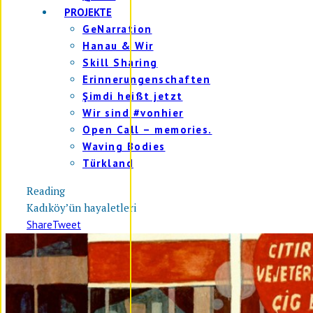
PROJEKTE
GeNarration
Hanau & Wir
Skill Sharing
Erinnerungenschaften
Şimdi heißt jetzt
Wir sind #vonhier
Open Call – memories.
Waving Bodies
Türkland
Reading
Kadıköy’ün hayaletleri
Share
Tweet