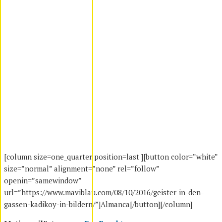
[column size=one_quarter position=last ][button color=”white”
size=”normal” alignment=”none” rel=”follow”
openin=”samewindow”
url=”https://www.maviblau.com/08/10/2016/geister-in-den-
gassen-kadikoy-in-bildern/”]Almanca[/button][/column]