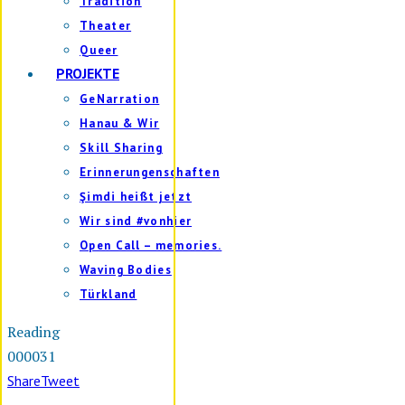
Tradition
Theater
Queer
PROJEKTE
GeNarration
Hanau & Wir
Skill Sharing
Erinnerungenschaften
Şimdi heißt jetzt
Wir sind #vonhier
Open Call – memories.
Waving Bodies
Türkland
Reading
000031
Share
Tweet