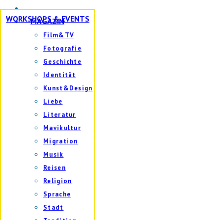
WORKSHOPS & EVENTS
MAGAZIN
Film&TV
Fotografie
Geschichte
Identität
Kunst&Design
Liebe
Literatur
Mavikultur
Migration
Musik
Reisen
Religion
Sprache
Stadt