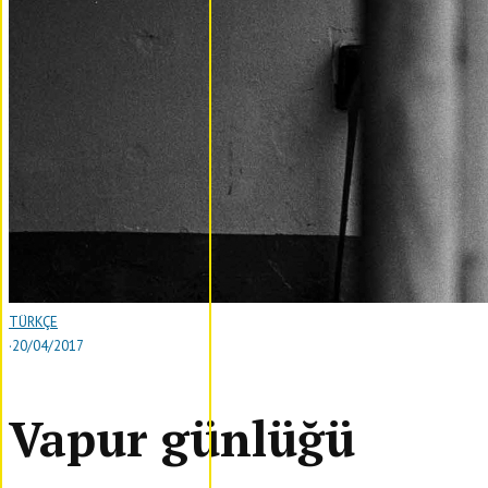
TÜRKÇE
·
20/04/2017
Vapur günlüğü