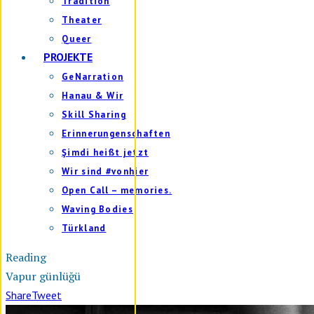
Tradition
Theater
Queer
PROJEKTE
GeNarration
Hanau & Wir
Skill Sharing
Erinnerungenschaften
Şimdi heißt jetzt
Wir sind #vonhier
Open Call – memories.
Waving Bodies
Türkland
Reading
Vapur günlüğü
Share
Tweet