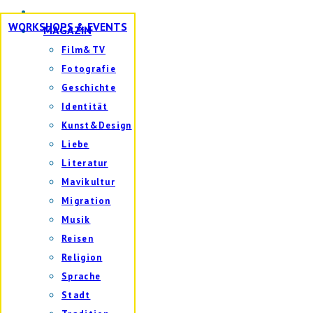
WORKSHOPS & EVENTS
MAGAZIN
Film&TV
Fotografie
Geschichte
Identität
Kunst&Design
Liebe
Literatur
Mavikultur
Migration
Musik
Reisen
Religion
Sprache
Stadt