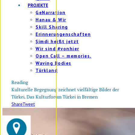
PROJEKTE
GeNarration
Hanau & Wir
Skill Sharing
Erinnerungenschaften
Şimdi heißt jetzt
Wir sind #vonhier
Open Call – memories.
Waving Bodies
Türkland
Reading
Kulturelle Begegnung zeichnet vielfältige Bilder der
Türkei. Das Kulturforum Türkei in Bremen
Share
Tweet