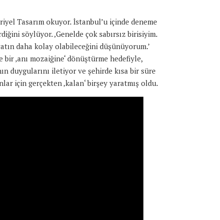
riyel Tasarım okuyor. İstanbul’u içinde deneme
iğini söylüyor. ‚Genelde çok sabırsız birisiyim.
yatın daha kolay olabileceğini düşünüyorum.’
de bir ‚anı mozaiğine‘ dönüştürme hedefiyle,
n duygularını iletiyor ve şehirde kısa bir süre
nlar için gerçekten ‚kalan‘ birşey yaratmış oldu.