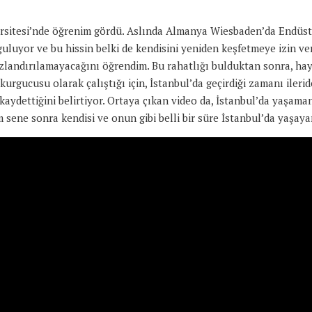
ersitesi’nde öğrenim gördü. Aslında Almanya Wiesbaden’da Endüst
luyor ve bu hissin belki de kendisini yeniden keşfetmeye izin verd
ızlandırılamayacağını öğrendim. Bu rahatlığı bulduktan sonra, ha
urgucusu olarak çalıştığı için, İstanbul’da geçirdiği zamanı ileri
dettiğini belirtiyor. Ortaya çıkan video da, İstanbul’da yaşamanı
m sene sonra kendisi ve onun gibi belli bir süre İstanbul’da yaşaya