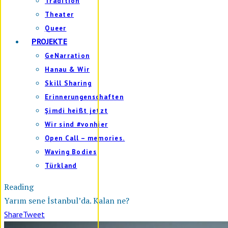
Tradition
Theater
Queer
PROJEKTE
GeNarration
Hanau & Wir
Skill Sharing
Erinnerungenschaften
Şimdi heißt jetzt
Wir sind #vonhier
Open Call – memories.
Waving Bodies
Türkland
Reading
Yarım sene İstanbul’da. Kalan ne?
Share
Tweet