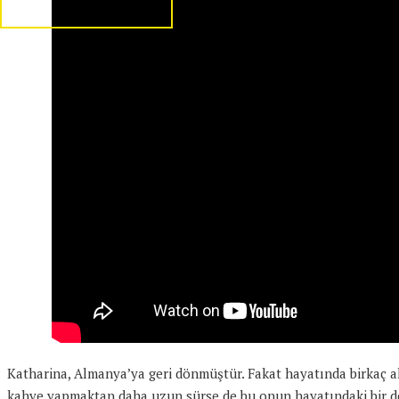
Katharina, Almanya’ya geri dönmüştür. Fakat hayatında birkaç alı
kahve yapmaktan daha uzun sürse de bu onun hayatındaki bir deği