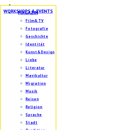
WORKSHOPS & EVENTS
MAGAZIN
Film&TV
Fotografie
Geschichte
Identität
Kunst&Design
Liebe
Literatur
Mavikultur
Migration
Musik
Reisen
Religion
Sprache
Stadt