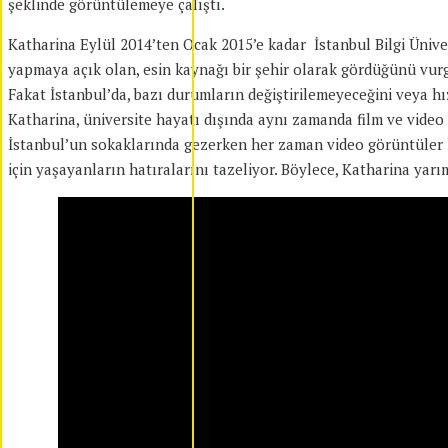
şeklinde görüntülemeye çalıştı.
Katharina Eylül 2014’ten Ocak 2015’e kadar İstanbul Bilgi Üniv
yapmaya açık olan, esin kaynağı bir şehir olarak gördüğünü vurgu
Fakat İstanbul’da, bazı durumların değiştirilemeyeceğini veya h
Katharina, üniversite hayatı dışında aynı zamanda film ve video k
İstanbul’un sokaklarında gezerken her zaman video görüntüler kay
için yaşayanların hatıralarını tazeliyor. Böylece, Katharina yarı