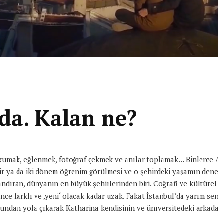
da. Kalan ne?
a okumak, eğlenmek, fotoğraf çekmek ve anılar toplamak… Binlerce
 bir ya da iki dönem öğrenim görülmesi ve o şehirdeki yaşamın d
dıran, dünyanın en büyük şehirlerinden biri. Coğrafi ve kültürel
e farklı ve ‚yeni‘ olacak kadar uzak. Fakat İstanbul’da yarım sene
 Bundan yola çıkarak Katharina kendisinin ve ünıversitedeki arkadaş