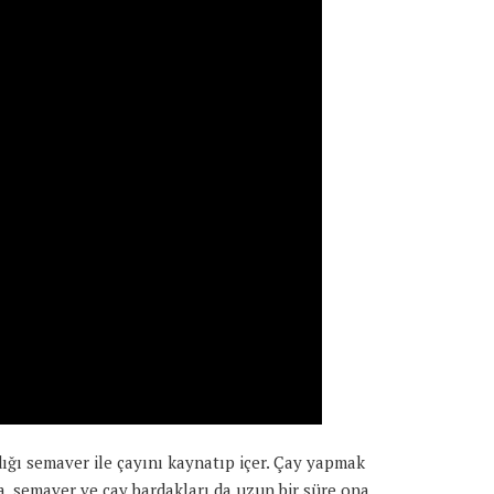
dığı semaver ile çayını kaynatıp içer. Çay yapmak
a, semaver ve çay bardakları da uzun bir süre ona