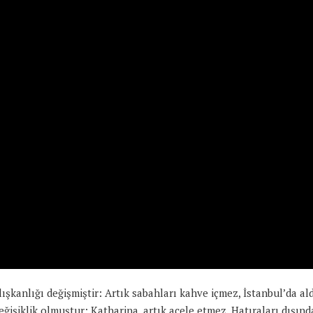
şkanlığı değişmiştir: Artık sabahları kahve içmez, İstanbul’da al
şiklik olmuştur: Katharina, artık acele etmez. Hatıraları dışınd