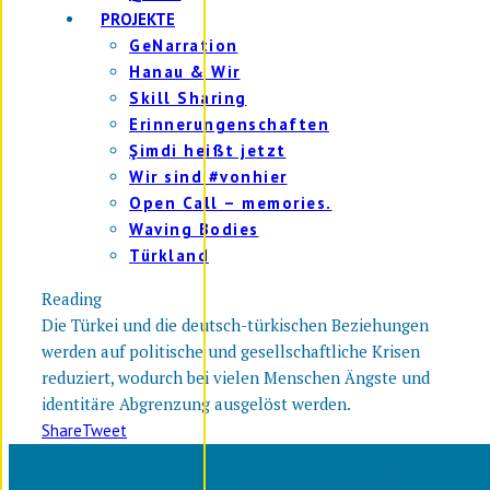
PROJEKTE
GeNarration
Hanau & Wir
Skill Sharing
Erinnerungenschaften
Şimdi heißt jetzt
Wir sind #vonhier
Open Call – memories.
Waving Bodies
Türkland
Reading
Die Türkei und die deutsch-türkischen Beziehungen
werden auf politische und gesellschaftliche Krisen
reduziert, wodurch bei vielen Menschen Ängste und
identitäre Abgrenzung ausgelöst werden.
Share
Tweet