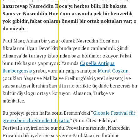
hazırcevap Nasreddin Hoca’yı herkes bilir. İlk bakışta
Sams ve Nasreddin Hoca’nın arasında pek bir benzerlik
yok gibidir, fakat onların önemli bir ortak noktaları var; o
da mizah..
Paul Maar, Alman bir yazar olarak Nasreddin Hoca’nın
fıkralarını ‘Uçan Deve’ kitabında yeniden canlandırdı. Şimdi
Almanya’da turlayıp kitabından bazı bölümler okuyor. Fakat
bunu tek başına yapmıyor: Yanında
Capella Antiqua
Bambergensis
grubu, vurmalı çalgı sanatçısı
Murat Coşkun
,
çocukları Yaşar ve Malika ve Freiburg’daki yerel siyasetçi ve
saz sanatçısı İbrahim Sarıaltın ile birlikte üç dilde benzersiz bir
kültür diyalogu ortaya koyuyor: Almanca, Türkçe ve
müzikalce.
Bu projeyi geçen hafta sonu Bremen’deki “
Globale Festival für
grenzüberschreitende Literatur
” (Sınır Ötesi Edebiyat
Festivali) seyircilerine sundu. Provalar sırasında, Nasreddin
Hoca’nın hikayelerine ses veren Paul Maar ve İbrahim