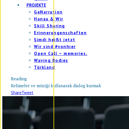
PROJEKTE
GeNarration
Hanau & Wir
Skill Sharing
Erinnerungenschaften
Şimdi heißt jetzt
Wir sind #vonhier
Open Call – memories.
Waving Bodies
Türkland
Reading
Kelimeler ve müziği kullanarak dialog kurmak
Share
Tweet