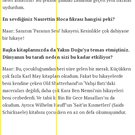
neler anlatırdı? Bu şekilde şimdiki zamanda geçen yeni fıkralar
uydurdum.
En sevdiğiniz Nasrettin Hoca fıkrası hangisi peki?
Maar: Sanırım ‘Paranın Sesi’ hikayesi. Kesinlikle çok dahiyane
bir hikaye!
Başka kitaplarınızda da Yakın Doğu’ya temas etmiştiniz.
Dünyanın bu tarafı neden sizi bu kadar etkiliyor?
Maar: Bu, çocukluğumdan beri süre gelen bir merak. Küçükken
çok fazla Karl May kitapları okudum. Fakat bu hikayelerde
beni kendine çeken Old Shatterhand’ın ‘Vahşi Batı’daki
maceraları değildi, daha çok Kara Ben Nemsi’nin hikayeleri
beni cezbederdi. Ve tabii ki Bin Bir Gece Masalları’nı da
okudum. Ayrıca Wilhelm Hauff’un ‘Sait’in Kısmetleri’ (Saids
Schicksaele) kitabını çocukken en az on defa okumuşumdur.