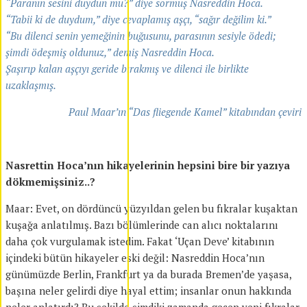
“Paranın sesini duydun mu?” diye sormuş Nasreddin Hoca.
“Tabii ki de duydum,” diye cevaplamış aşçı, “sağır değilim ki.”
“Bu dilenci senin yemeğinin buğusunu, parasının sesiyle ödedi;
şimdi ödeşmiş oldunuz,” demiş Nasreddin Hoca.
Şaşırıp kalan aşçıyı geride bırakmış ve dilenci ile birlikte
uzaklaşmış
.
Paul Maar’ın “Das fliegende Kamel” kitabından çeviri
Nasrettin Hoca’nın hikayelerinin hepsini bire bir yazıya
dökmemişsiniz..?
Maar: Evet, on dördüncü yüzyıldan gelen bu fıkralar kuşaktan
kuşağa anlatılmış. Bazı bölümlerinde can alıcı noktalarını
daha çok vurgulamak istedim. Fakat ‘Uçan Deve’ kitabının
içindeki bütün hikayeler eski değil: Nasreddin Hoca’nın
günümüzde Berlin, Frankfurt ya da burada Bremen’de yaşasa,
başına neler gelirdi diye hayal ettim; insanlar onun hakkında