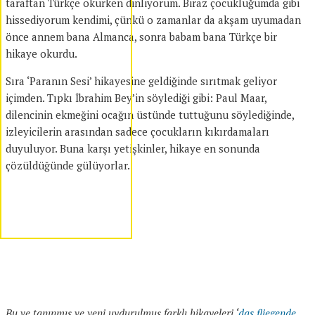
taraftan Türkçe okurken dinliyorum. Biraz çocukluğumda gibi
hissediyorum kendimi, çünkü o zamanlar da akşam uyumadan
önce annem bana Almanca, sonra babam bana Türkçe bir
hikaye okurdu.
Sıra ‘Paranın Sesi’ hikayesine geldiğinde sırıtmak geliyor
içimden. Tıpkı İbrahim Bey’in söylediği gibi: Paul Maar,
dilencinin ekmeğini ocağın üstünde tuttuğunu söylediğinde,
izleyicilerin arasından sadece çocukların kıkırdamaları
duyuluyor. Buna karşı yetişkinler, hikaye en sonunda
çözüldüğünde gülüyorlar.
Bu ve tanınmış ve yeni uydurulmuş farklı hikayeleri ‘
das fliegende