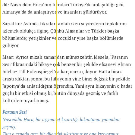
dil: Nasreddin Hoca’nın fıkraları Türkiye’de anlaşıldığı gibi,
Almanya’da da anlaşılıyor ve insanları güldürüyor.
Sarıaltın: Aslında fıkraları anlatırken seyircilerin tepkilerini
izlemek oldukça ilginç. Çünkü Almanlar ve Türkler başka
bölümlerde; yetişkinler ve çocuklar yine başka bölümlerde
gülüyor.
Maar: Ayrıca mizah zamandan münezzehtir. Mesela, ‘Paranın
Sesi’ fıkrasındaki hikaye çok benzer bir şekilde efsanevi Alman
hilebaz Till Eulenspiegel’da karşımıza çıkıyor. Hatta biraz
araştırdıktan sonra, bu hikayenin yine biraz değişik bir şekilde
Japonya’da anlatıldığını öğrendim. Yani aynı hikayenin o kadar
güçlü bir etkisi olmuş ki, bütün dünyada gezmiş ve farklı
kültürlere uyarlanmış.
Paranın Sesi
Nasreddin Hoca, bir aşçının et kızarttığı lokantanın yanından
geçmiş.
Tam o esnada aşçı, bir dilenciyi sıkıştırmış ve ona kızıyormuş.