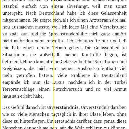
Istanbul einfach von einem abverlangt, weil man sonst
untergeht. Nach Deutschland habe ich diese Gelassenheit
mitgenommen. Sie zeigte sich, als ich einen Arzttermin dreimal
neu ausmachen musste, weil ich jedes Mal eine Viertelstunde
zu spät kam und die Sprechstundenhilfe mich ganz empört
nicht mehr drannehmen wollte. Ich schmunzelte nur und ließ
mir halt einen neuen Termin geben. Die Gelassenheit in
Situationen, die außerhalb meiner Kontrolle liegen, ist
befreiend. Hinzu kommt eine Gelassenheit bei Situationen und
Ereignissen, die mich vor meinem Auslandsaufenthalt viel
mehr getroffen hätten. Viele Probleme in Deutschland
empfinde ich nun als Luxus, nachdem ich in der Türkei
Terroranschläge, einen Putschversuch und so viel Armut
hautnah erlebt habe.
Das Gefühl danach ist
Unverständnis
. Unverständnis darüber,
wie so viele Menschen tagtäglich in ihrer Blase leben, ohne
diese zu hinterfragen. Unverständnis darüber, dass genau diese
Menschen dennoch meinen, mir die Welt erklären zu können.