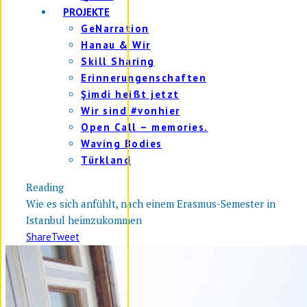
PROJEKTE
GeNarration
Hanau & Wir
Skill Sharing
Erinnerungenschaften
Şimdi heißt jetzt
Wir sind #vonhier
Open Call – memories.
Waving Bodies
Türkland
Reading
Wie es sich anfühlt, nach einem Erasmus-Semester in
Istanbul heimzukommen
Share
Tweet