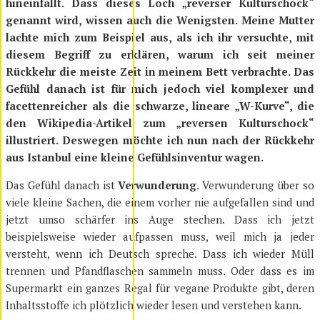
hineinfallt. Dass dieses Loch „reverser Kulturschock“
genannt wird, wissen auch die Wenigsten. Meine Mutter
lachte mich zum Beispiel aus, als ich ihr versuchte, mit
diesem Begriff zu erklären, warum ich seit meiner
Rückkehr die meiste Zeit in meinem Bett verbrachte. Das
Gefühl danach ist für mich jedoch viel komplexer und
facettenreicher als die schwarze, lineare „W-Kurve“, die
den Wikipedia-Artikel zum „reversen Kulturschock“
illustriert. Deswegen möchte ich nun nach der Rückkehr
aus Istanbul eine kleine Gefühlsinventur wagen.
Das Gefühl danach ist
Verwunderung
. Verwunderung über so
viele kleine Sachen, die einem vorher nie aufgefallen sind und
jetzt umso schärfer ins Auge stechen. Dass ich jetzt
beispielsweise wieder aufpassen muss, weil mich ja jeder
versteht, wenn ich Deutsch spreche. Dass ich wieder Müll
trennen und Pfandflaschen sammeln muss. Oder dass es im
Supermarkt ein ganzes Regal für vegane Produkte gibt, deren
Inhaltsstoffe ich plötzlich wieder lesen und verstehen kann.