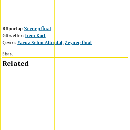
Röportaj:
Zeynep Ünal
Görseller:
Irem Kurt
Çeviri:
Yavuz Selim Altındal
,
Zeynep Ünal
Share
Related