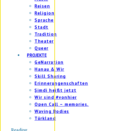
Reisen
Religion
Sprache
Stadt
Tradition
Theater
Queer
PROJEKTE
GeNarration
Hanau & Wir
Skill Sharing
Erinnerungenschaften
Şimdi heißt jetzt
Wir sind #vonhier
Open Call – memories.
Waving Bodies
Türkland
Reading