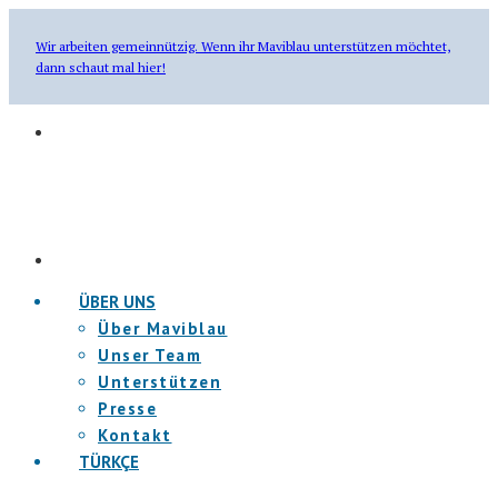
Wir arbeiten gemeinnützig. Wenn ihr Maviblau unterstützen möchtet,
dann schaut mal hier!
ÜBER UNS
Über Maviblau
Unser Team
Unterstützen
Presse
Kontakt
TÜRKÇE