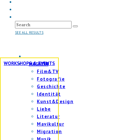
SEE ALL RESULTS
WORKSHOPS & EVENTS
MAGAZIN
Film&TV
Fotografie
Geschichte
Identität
Kunst&Design
Liebe
Literatur
Mavikultur
Migration
Musik