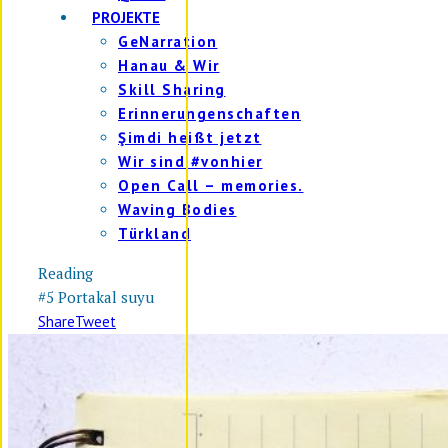
PROJEKTE
GeNarration
Hanau & Wir
Skill Sharing
Erinnerungenschaften
Şimdi heißt jetzt
Wir sind #vonhier
Open Call – memories.
Waving Bodies
Türkland
Reading
#5 Portakal suyu
Share
Tweet